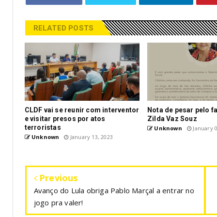
RELATED POSTS
CLDF vai se reunir com interventor
Nota de pesar pelo f
e visitar presos por atos
Zilda Vaz Souz
terroristas
Unknown
January 0
Unknown
January 13, 2023
Previous
Avanço do Lula obriga Pablo Marçal a entrar no
jogo pra valer!