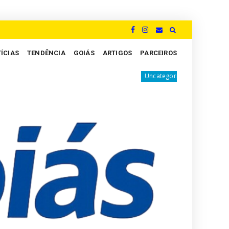
ÍCIAS
TENDÊNCIA
GOIÁS
ARTIGOS
PARCEIROS
do Comprexo vem aí!
Churrasqueira Kamado, da 
Uncategorized