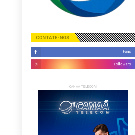
CONTATE-NOS
Fans
Followers
- CANAA TELECOM -