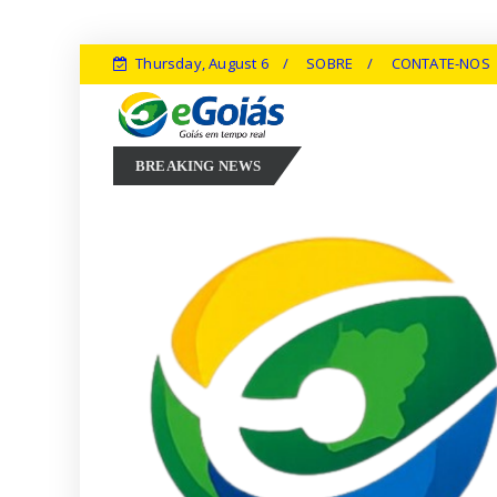
Thursday, August 6
SOBRE
CONTATE-NOS
 luta silenciosa dos Peritos: um grito por justiça e valorização no coração
BREAKING NEWS