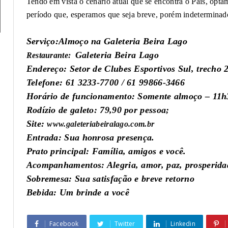
Tendo em vista o cenário atual que se encontra o País, op
período que, esperamos que seja breve, porém indeterminad
Serviço:
Almoço na Galeteria Beira Lago
Galeteria Beira Lago
Restaurante:
Endereço: Setor de Clubes Esportivos Sul, trecho 2
Telefone: 61 3233-7700 / 61 99866-3466
Horário de funcionamento: Somente almoço – 11h3
Rodízio de galeto: 79,90 por pessoa;
Site:
www.galeteriabeiralago.com.br
Entrada: Sua honrosa presença.
Prato principal: Família, amigos e você.
Acompanhamentos: Alegria, amor, paz, prosperida
Sobremesa: Sua satisfação e breve retorno
Bebida: Um brinde a você
Facebook
Twitter
Linkedin