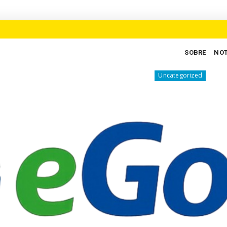
SOBRE
NOT
 do judiciário brasileiro
Eita, trem bão! Arraiá 
Uncategorized