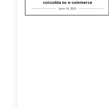
consolida no e-commerce
June 16, 2023
UNCATEGORIZED
Com mais da metade dos cargos de
liderança ocupados por mulh...
June 16, 2023
UNCATEGORIZED
Paisagismo valoriza imóvel e atrai
clientes
June 12, 2023
UNCATEGORIZED
Uso terapêutico da membrana
amniótica do recém nascido pode ...
June 12, 2023
UNCATEGORIZED
Empresas apostam em iniciativas de
felicidade corporativa pa...
June 09, 2023