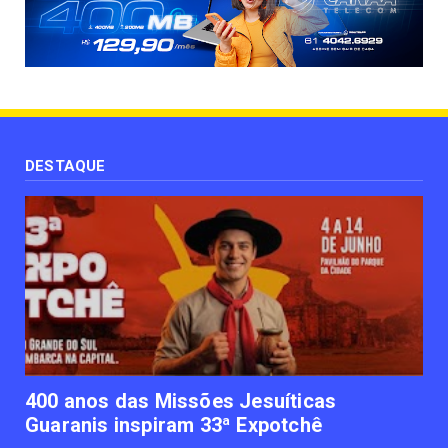
UNCATEGORIZED
Paisagismo valoriza imóvel e atrai clientes
June 12, 2023
UNCATEGORIZED
Uso terapêutico da membrana amniótica do
recém nascido pode ...
DESTAQUE
June 12, 2023
UNCATEGORIZED
Empresas apostam em iniciativas de
felicidade corporativa pa...
June 09, 2023
UNCATEGORIZED
Lawtech gaúcha ajuda advogados a
organizarem sua vida financ...
June 09, 2023
400 anos das Missões Jesuíticas
Guaranis inspiram 33ª Expotchê