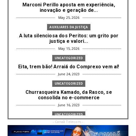
Marconi Perillo aposta em experiência,
inovação e geração de...
May 25, 2026
AUXILIARES DA JUSTIÇA
A luta silenciosa dos Peritos: um grito por
justiça e valori...
May 15, 2026
UNCATEGORIZED
Eita, trem bão! Arraiá do Comprexo vem aí!
June 24, 2023
UNCATEGORIZED
Churrasqueira Kamado, da Rasco, se
consolida no e-commerce
June 16, 2023
UNCATEGORIZED
- Canaã Telecom -
Com mais da metade dos cargos de
liderança ocupados por mulh...
June 16, 2023