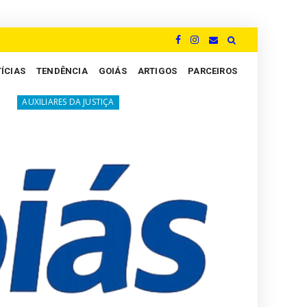
ÍCIAS
TENDÊNCIA
GOIÁS
ARTIGOS
PARCEIROS
A luta silenciosa dos Peritos: um grito por justiça e valoriza
A JUSTIÇA