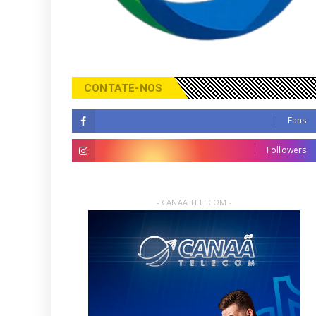
CONTATE-NOS
Fans
Followers
- CANAA TELECOM -