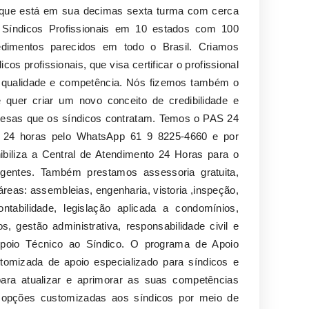
 que está em sua decimas sexta turma com cerca
 Síndicos Profissionais em 10 estados com 100
edimentos parecidos em todo o Brasil. Criamos
os profissionais, que visa certificar o profissional
al, qualidade e competência. Nós fizemos também o
e quer criar um novo conceito de credibilidade e
presas que os síndicos contratam. Temos o PAS 24
 24 horas pelo WhatsApp 61 9 8225-4660 e por
biliza a Central de Atendimento 24 Horas para o
rgentes. Também prestamos assessoria gratuita,
reas: assembleias, engenharia, vistoria ,inspeção,
ontabilidade, legislação aplicada a condomínios,
s, gestão administrativa, responsabilidade civil e
Apoio Técnico ao Síndico. O programa de Apoio
omizada de apoio especializado para síndicos e
 para atualizar e aprimorar as suas competências
 opções customizadas aos síndicos por meio de