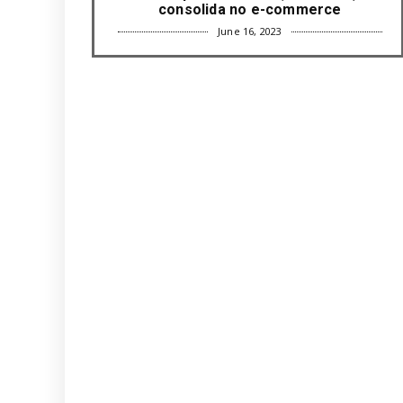
consolida no e-commerce
June 16, 2023
UNCATEGORIZED
Com mais da metade dos cargos de
liderança ocupados por mulh...
June 16, 2023
UNCATEGORIZED
Paisagismo valoriza imóvel e atrai
clientes
June 12, 2023
UNCATEGORIZED
Uso terapêutico da membrana
amniótica do recém nascido pode ...
June 12, 2023
UNCATEGORIZED
Empresas apostam em iniciativas de
felicidade corporativa pa...
June 09, 2023