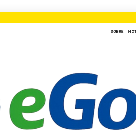
SOBRE
NOT
 para defender novo ciclo de crescimento em Goiás
AUXILIARES D