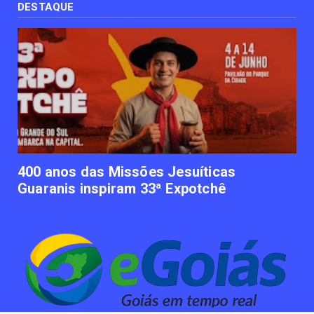
recém nascido pode ...
DESTAQUE
June 12, 2023
UNCATEGORIZED
Empresas apostam em iniciativas de
felicidade corporativa pa...
June 09, 2023
UNCATEGORIZED
Lawtech gaúcha ajuda advogados a
organizarem sua vida financ...
June 09, 2023
400 anos das Missões Jesuíticas
Guaranis inspiram 33ª Expotchê