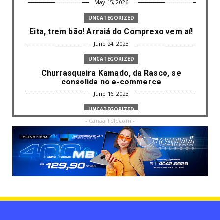
May 15, 2026
UNCATEGORIZED
Eita, trem bão! Arraiá do Comprexo vem aí!
June 24, 2023
UNCATEGORIZED
Churrasqueira Kamado, da Rasco, se
consolida no e-commerce
June 16, 2023
UNCATEGORIZED
- Canaã Telecom -
Com mais da metade dos cargos de
liderança ocupados por mulh...
June 16, 2023
UNCATEGORIZED
Paisagismo valoriza imóvel e atrai clientes
June 12, 2023
UNCATEGORIZED
Uso terapêutico da membrana amniótica do