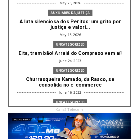
May 25, 2026
AUXILIARES DA JUSTIÇA
A luta silenciosa dos Peritos: um grito por
justiça e valori...
May 15, 2026
UNCATEGORIZED
Eita, trem bão! Arraiá do Comprexo vem aí!
June 24, 2023
UNCATEGORIZED
Churrasqueira Kamado, da Rasco, se
consolida no e-commerce
June 16, 2023
UNCATEGORIZED
- Canaã Telecom -
Com mais da metade dos cargos de
liderança ocupados por mulh...
June 16, 2023
UNCATEGORIZED