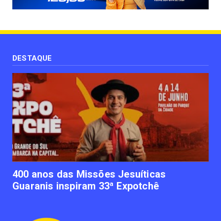
Paisagismo valoriza imóvel e atrai clientes
June 12, 2023
UNCATEGORIZED
Uso terapêutico da membrana amniótica do
recém nascido pode ...
DESTAQUE
June 12, 2023
UNCATEGORIZED
Empresas apostam em iniciativas de
felicidade corporativa pa...
June 09, 2023
UNCATEGORIZED
Lawtech gaúcha ajuda advogados a
organizarem sua vida financ...
June 09, 2023
400 anos das Missões Jesuíticas
Guaranis inspiram 33ª Expotchê