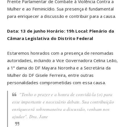
Frente Parlamentar de Combate à Violência Contra a
Mulher e ao Feminicídio. Sua presença é fundamental
para enriquecer a discussão e contribuir para a causa.
Data: 13 de junho Horário: 19h Local: Plenário da
Câmara Legislativa do Distrito Federal
Estaremos honrados com a presença de renomadas
autoridades, incluindo a Vice Governadora Celina Leão,
a 1ª dama do DF Mayara Noronha e a Secretária da
Mulher do DF Gisele Ferreira, entre outras
personalidades comprometidas com essa causa.
"Tenho o prazer e a honra de convidá-la (o) para
esse importante e necessário debate. Sua contribuição
enriquecerá sobremaneira a discussão, venham nos
ajudar". Dra. Jane