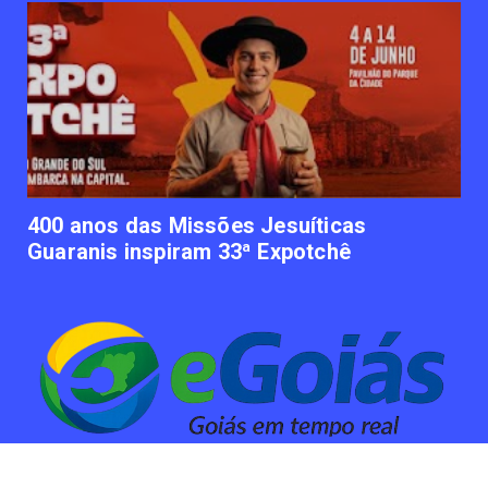
UNCATEGORIZED
Empresas apostam em iniciativas de
felicidade corporativa pa...
June 09, 2023
UNCATEGORIZED
Lawtech gaúcha ajuda advogados a
organizarem sua vida financ...
June 09, 2023
400 anos das Missões Jesuíticas
Guaranis inspiram 33ª Expotchê