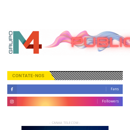
CONTATE-NOS
Fans
Followers
- CANAA TELECOM -