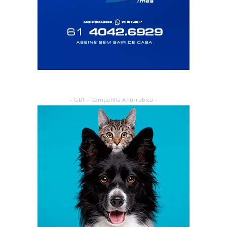
- GDF - Campanha Antirrabica -