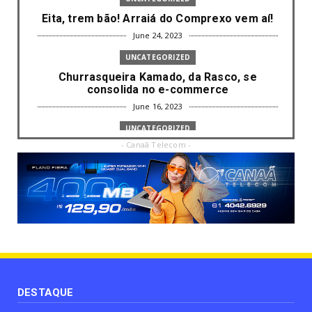
Eita, trem bão! Arraiá do Comprexo vem aí!
June 24, 2023
UNCATEGORIZED
Churrasqueira Kamado, da Rasco, se
consolida no e-commerce
June 16, 2023
UNCATEGORIZED
- Canaã Telecom -
Com mais da metade dos cargos de
liderança ocupados por mulh...
June 16, 2023
UNCATEGORIZED
Paisagismo valoriza imóvel e atrai clientes
June 12, 2023
UNCATEGORIZED
Uso terapêutico da membrana amniótica do
recém nascido pode ...
DESTAQUE
June 12, 2023