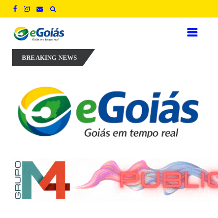
pregos para defender novo ciclo de crescimento em Goiás
AUXILIA
BREAKING NEWS