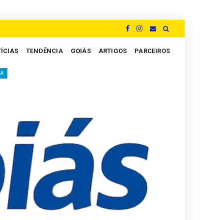
ÍCIAS
TENDÊNCIA
GOIÁS
ARTIGOS
PARCEIROS
dos Peritos: um grito por justiça e valorização no coração do judiciário br