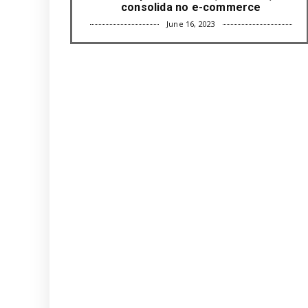
consolida no e-commerce
June 16, 2023
UNCATEGORIZED
Com mais da metade dos cargos de
liderança ocupados por mulh...
June 16, 2023
UNCATEGORIZED
Paisagismo valoriza imóvel e atrai
clientes
June 12, 2023
UNCATEGORIZED
Uso terapêutico da membrana
amniótica do recém nascido pode ...
June 12, 2023
UNCATEGORIZED
Empresas apostam em iniciativas de
felicidade corporativa pa...
June 09, 2023