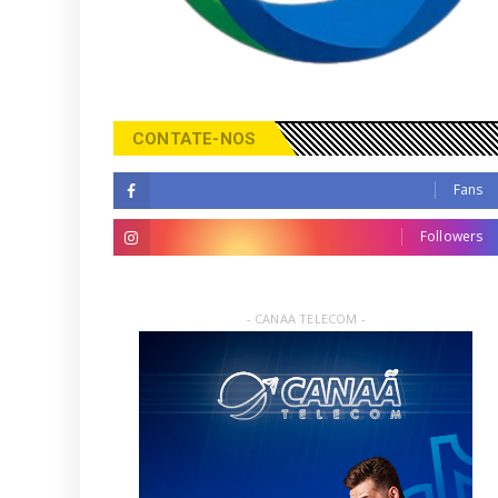
CONTATE-NOS
Fans
Followers
- CANAA TELECOM -