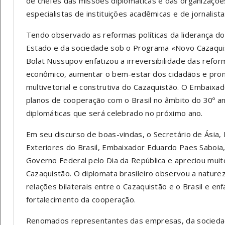
de chefes das missões diplomáticas e das organizações
especialistas de instituições acadêmicas e de jornalista
Tendo observado as reformas políticas da liderança do
Estado e da sociedade sob o Programa «Novo Cazaqui
Bolat Nussupov enfatizou a irreversibilidade das refo
econômico, aumentar o bem-estar dos cidadãos e promo
multivetorial e construtiva do Cazaquistão. O Embaix
planos de cooperação com o Brasil no âmbito do 30º a
diplomáticas que será celebrado no próximo ano.
Em seu discurso de boas-vindas, o Secretário de Ásia, 
Exteriores do Brasil, Embaixador Eduardo Paes Saboi
Governo Federal pelo Dia da República e apreciou muit
Cazaquistão. O diplomata brasileiro observou a natur
relações bilaterais entre o Cazaquistão e o Brasil e e
fortalecimento da cooperação.
Renomados representantes das empresas, da sociedade, 