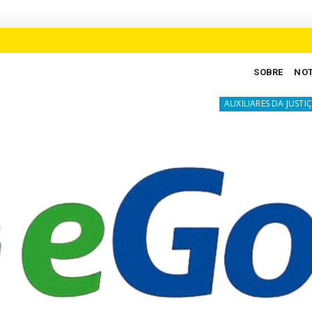
SOBRE
NOT
 crescimento em Goiás
A luta silenciosa 
AUXILIARES DA JUSTIÇA