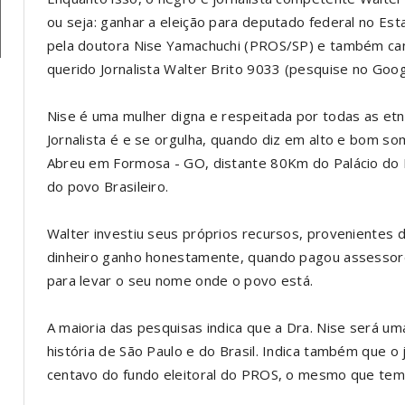
ou seja: ganhar a eleição para deputado federal no Es
pela doutora Nise Yamachuchi (PROS/SP) e também ca
querido Jornalista Walter Brito 9033 (pesquise no Goog
Nise é uma mulher digna e respeitada por todas as etn
Jornalista é e se orgulha, quando diz em alto e bom som
Abreu em Formosa - GO, distante 80Km do Palácio do P
do povo Brasileiro.
Walter investiu seus próprios recursos, provenientes 
dinheiro ganho honestamente, quando pagou assessore
para levar o seu nome onde o povo está.
A maioria das pesquisas indica que a Dra. Nise será u
história de São Paulo e do Brasil. Indica também que o
centavo do fundo eleitoral do PROS, o mesmo que tem n