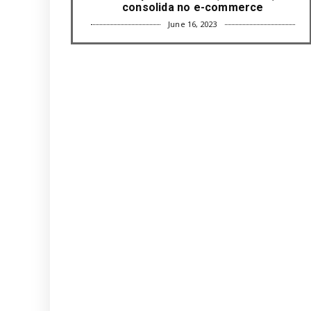
consolida no e-commerce
June 16, 2023
UNCATEGORIZED
Com mais da metade dos cargos de
liderança ocupados por mulh...
June 16, 2023
UNCATEGORIZED
Paisagismo valoriza imóvel e atrai
clientes
June 12, 2023
UNCATEGORIZED
Uso terapêutico da membrana
amniótica do recém nascido pode ...
June 12, 2023
UNCATEGORIZED
Empresas apostam em iniciativas de
felicidade corporativa pa...
June 09, 2023