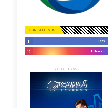
CONTATE-NOS
Fans
Followers
- CANAA TELECOM -