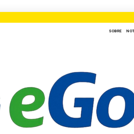
SOBRE
NOT
 valorização no coração do judiciário brasileiro
E
Uncategorized