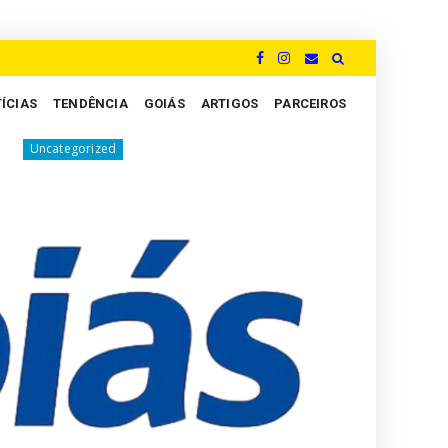
ÍCIAS
TENDÊNCIA
GOIÁS
ARTIGOS
PARCEIROS
ita, trem bão! Arraiá do Comprexo vem aí!
Churra
Uncategorized