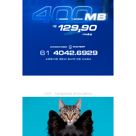
- GDF - Campanha Antirrabica -