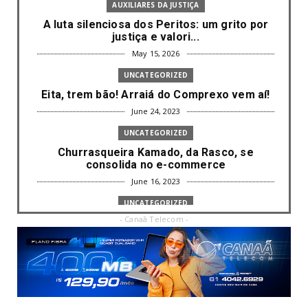
AUXILIARES DA JUSTIÇA
A luta silenciosa dos Peritos: um grito por
justiça e valori...
May 15, 2026
UNCATEGORIZED
Eita, trem bão! Arraiá do Comprexo vem aí!
June 24, 2023
UNCATEGORIZED
Churrasqueira Kamado, da Rasco, se
consolida no e-commerce
June 16, 2023
UNCATEGORIZED
- Canaã Telecom -
Com mais da metade dos cargos de
liderança ocupados por mulh...
June 16, 2023
UNCATEGORIZED
Paisagismo valoriza imóvel e atrai clientes