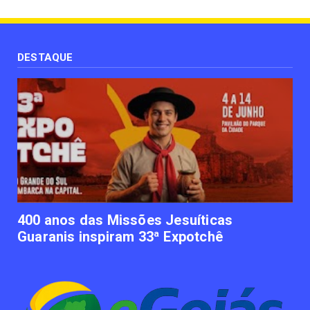
June 12, 2023
UNCATEGORIZED
Uso terapêutico da membrana amniótica do
recém nascido pode ...
DESTAQUE
June 12, 2023
UNCATEGORIZED
Empresas apostam em iniciativas de
felicidade corporativa pa...
June 09, 2023
UNCATEGORIZED
Lawtech gaúcha ajuda advogados a
organizarem sua vida financ...
June 09, 2023
400 anos das Missões Jesuíticas
Guaranis inspiram 33ª Expotchê