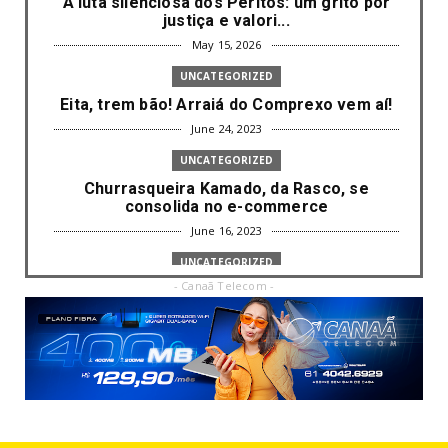
A luta silenciosa dos Peritos: um grito por
justiça e valori...
May 15, 2026
UNCATEGORIZED
Eita, trem bão! Arraiá do Comprexo vem aí!
June 24, 2023
UNCATEGORIZED
Churrasqueira Kamado, da Rasco, se
consolida no e-commerce
June 16, 2023
UNCATEGORIZED
- Canaã Telecom -
Com mais da metade dos cargos de
liderança ocupados por mulh...
June 16, 2023
UNCATEGORIZED
Paisagismo valoriza imóvel e atrai clientes
June 12, 2023