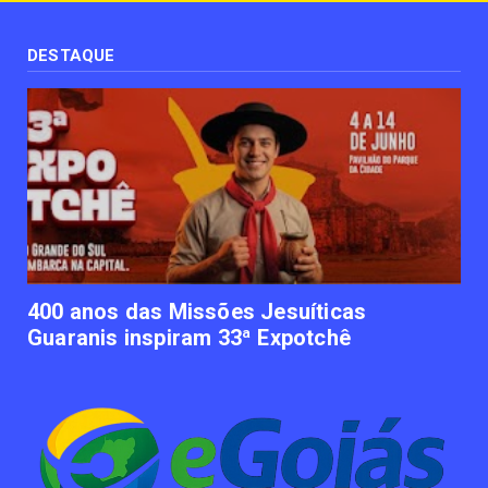
UNCATEGORIZED
Uso terapêutico da membrana amniótica do
recém nascido pode ...
DESTAQUE
June 12, 2023
UNCATEGORIZED
Empresas apostam em iniciativas de
felicidade corporativa pa...
June 09, 2023
UNCATEGORIZED
Lawtech gaúcha ajuda advogados a
organizarem sua vida financ...
June 09, 2023
400 anos das Missões Jesuíticas
Guaranis inspiram 33ª Expotchê