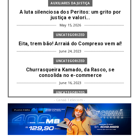
AUXILIARES DA JUSTIÇA
A luta silenciosa dos Peritos: um grito por
justiça e valori...
May 15, 2026
UNCATEGORIZED
Eita, trem bão! Arraiá do Comprexo vem aí!
June 24, 2023
UNCATEGORIZED
Churrasqueira Kamado, da Rasco, se
consolida no e-commerce
June 16, 2023
UNCATEGORIZED
- Canaã Telecom -
Com mais da metade dos cargos de
liderança ocupados por mulh...
June 16, 2023
UNCATEGORIZED
Paisagismo valoriza imóvel e atrai clientes