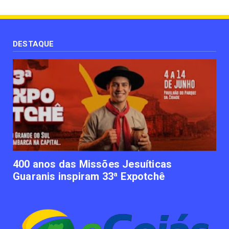
June 12, 2023
UNCATEGORIZED
Uso terapêutico da membrana amniótica do
recém nascido pode ...
DESTAQUE
June 12, 2023
UNCATEGORIZED
Empresas apostam em iniciativas de
felicidade corporativa pa...
June 09, 2023
UNCATEGORIZED
Lawtech gaúcha ajuda advogados a
organizarem sua vida financ...
June 09, 2023
400 anos das Missões Jesuíticas
Guaranis inspiram 33ª Expotchê