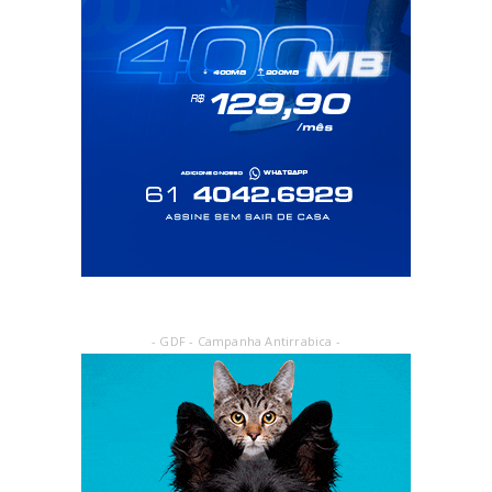
- GDF - Campanha Antirrabica -