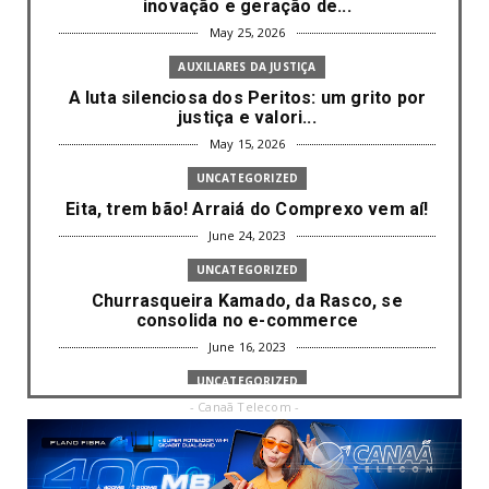
inovação e geração de...
May 25, 2026
AUXILIARES DA JUSTIÇA
A luta silenciosa dos Peritos: um grito por
justiça e valori...
May 15, 2026
UNCATEGORIZED
Eita, trem bão! Arraiá do Comprexo vem aí!
June 24, 2023
UNCATEGORIZED
Churrasqueira Kamado, da Rasco, se
consolida no e-commerce
June 16, 2023
UNCATEGORIZED
- Canaã Telecom -
Com mais da metade dos cargos de
liderança ocupados por mulh...
June 16, 2023