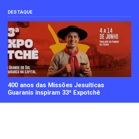
Uso terapêutico da membrana amniótica do
recém nascido pode ...
DESTAQUE
June 12, 2023
UNCATEGORIZED
Empresas apostam em iniciativas de
felicidade corporativa pa...
June 09, 2023
UNCATEGORIZED
Lawtech gaúcha ajuda advogados a
organizarem sua vida financ...
June 09, 2023
400 anos das Missões Jesuíticas
Guaranis inspiram 33ª Expotchê