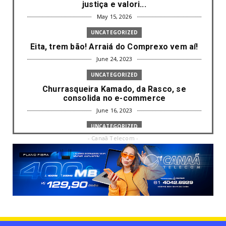
justiça e valori...
May 15, 2026
UNCATEGORIZED
Eita, trem bão! Arraiá do Comprexo vem aí!
June 24, 2023
UNCATEGORIZED
Churrasqueira Kamado, da Rasco, se
consolida no e-commerce
June 16, 2023
UNCATEGORIZED
- Canaã Telecom -
Com mais da metade dos cargos de
liderança ocupados por mulh...
June 16, 2023
UNCATEGORIZED
Paisagismo valoriza imóvel e atrai clientes
June 12, 2023
UNCATEGORIZED