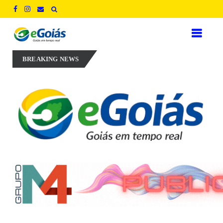
rillo aposta em experiência, inovação e geração de empregos para de
BREAKING NEWS