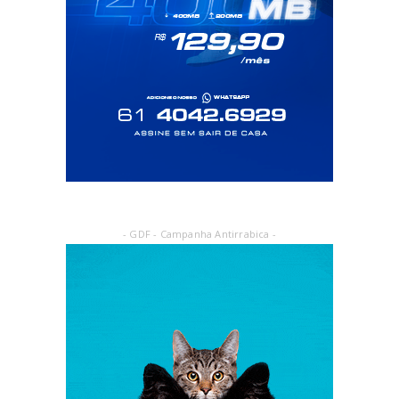
- GDF - Campanha Antirrabica -