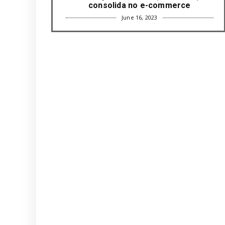
consolida no e-commerce
June 16, 2023
UNCATEGORIZED
Com mais da metade dos cargos de
liderança ocupados por mulh...
June 16, 2023
UNCATEGORIZED
Paisagismo valoriza imóvel e atrai
clientes
June 12, 2023
UNCATEGORIZED
Uso terapêutico da membrana
amniótica do recém nascido pode ...
June 12, 2023
UNCATEGORIZED
Empresas apostam em iniciativas de
felicidade corporativa pa...
June 09, 2023