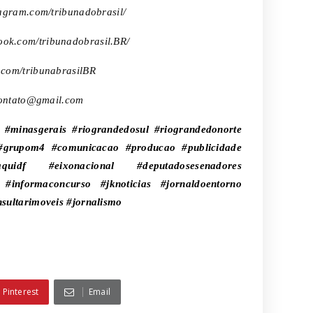
tagram.com/tribunadobrasil/
book.com/tribunadobrasil.BR/
er.com/tribunabrasilBR
ontato@gmail.com
a #minasgerais #riograndedosul #riograndedonorte
s #grupom4 #comunicacao #producao #publicidade
aquidf #eixonacional #deputadosesenadores
 #informaconcurso #jknoticias #jornaldoentorno
sultarimoveis #jornalismo
Pinterest
Email