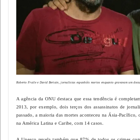
Roberto Fraile e David Beriain, jornalistas espanhóis mortos enquanto gravavam um docu
A agência da ONU destaca que essa tendência é completame
2013, por exemplo, dois terços dos assassinatos de jornal
passado, a maioria das mortes aconteceu na Ásia-Pacífico, 
na América Latina e Caribe, com 14 casos.
A Unesco revela também que 87% de todos os crimes cont