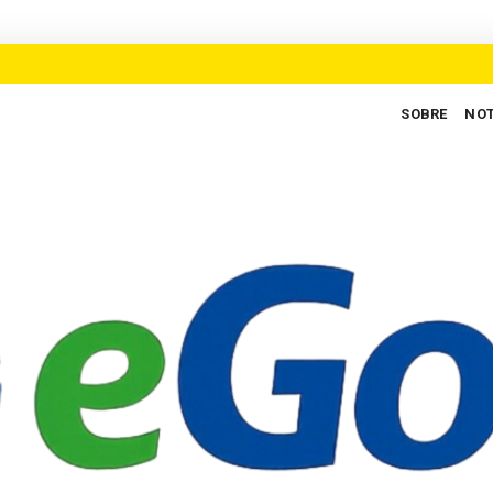
SOBRE
NOT
regos para defender novo ciclo de crescimento em Goiás
AUXILIA