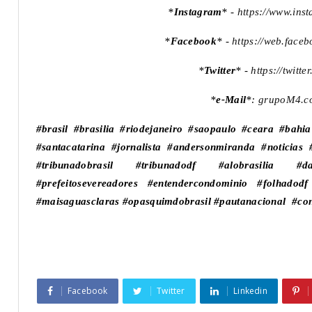
*
Instagram
* -
https://www.ins
*
Facebook
* -
https://web.face
*
Twitter
* -
https://twitt
*
e-Mail
*:
grupoM4.c
#brasil #brasilia #riodejaneiro #saopaulo #ceara #bahi
#santacatarina #jornalista #andersonmiranda #noticia
#tribunadobrasil #tribunadodf #alobrasilia #d
#prefeitosevereadores #entendercondominio #folhadodf
#maisaguasclaras #opasquimdobrasil #pautanacional #con
Facebook
Twitter
Linkedin