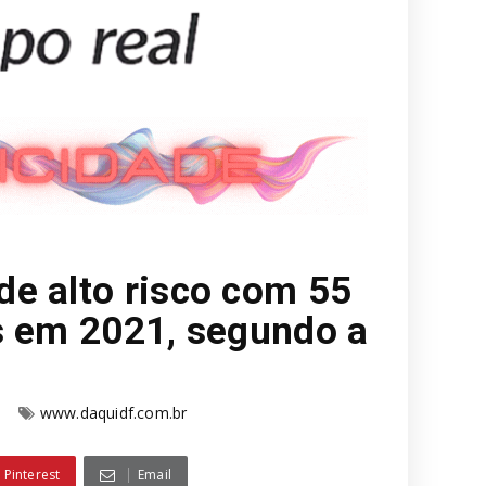
e alto risco com 55
s em 2021, segundo a
2
www.daquidf.com.br
Pinterest
Email