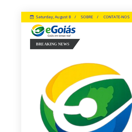
Saturday, August 8
SOBRE
CONTATE-NOS
Marconi Perillo aposta em experiência, inovação e geração de emp
6
BREAKING NEWS