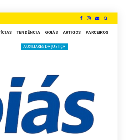
ÍCIAS
TENDÊNCIA
GOIÁS
ARTIGOS
PARCEIROS
A luta silenciosa dos Peritos: um grito por justiça e va
RES DA JUSTIÇA