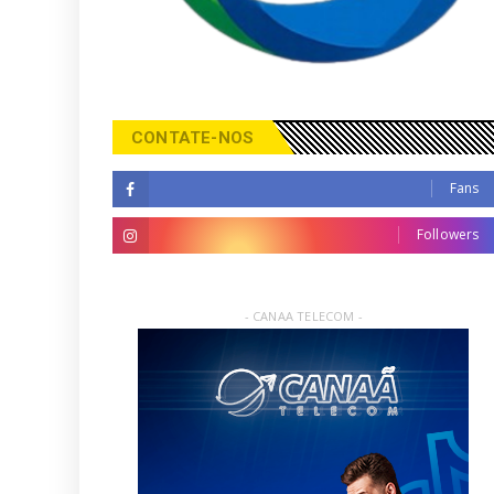
CONTATE-NOS
Fans
Followers
- CANAA TELECOM -