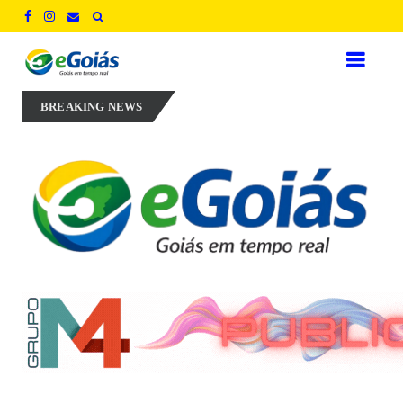
 aposta em experiência, inovação e geração de empregos para defender
BREAKING NEWS