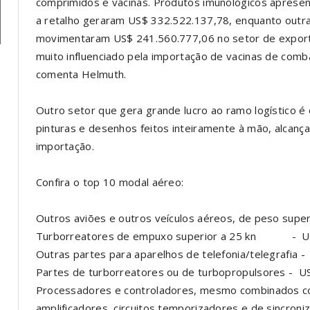
comprimidos e vacinas. Produtos imunológicos aprese
a retalho geraram US$ 332.522.137,78, enquanto outra
movimentaram US$ 241.560.777,06 no setor de exporta
muito influenciado pela importação de vacinas de comba
comenta Helmuth.
Outro setor que gera grande lucro ao ramo logístico é
pinturas e desenhos feitos inteiramente à mão, alcan
importação.
Confira o top 10 modal aéreo:
Outros aviões e outros veículos aéreos, de peso super
Turborreatores de empuxo superior a 25 kn - US
Outras partes para aparelhos de telefonia/telegrafia 
Partes de turborreatores ou de turbopropulsores - U
Processadores e controladores, mesmo combinados com
amplificadores, circuitos temporizadores e de sincroni