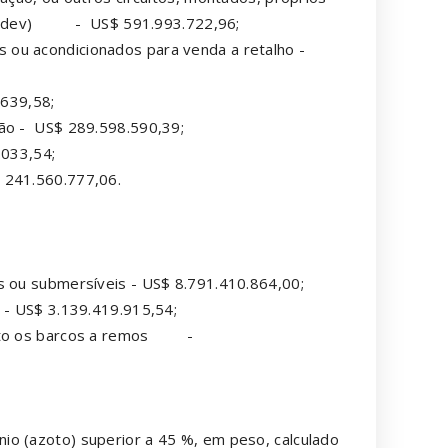
ted dev) - US$ 591.993.722,96;
 ou acondicionados para venda a retalho -
.639,58;
mão - US$ 289.598.590,39;
.033,54;
 241.560.777,06.
s ou submersíveis - US$ 8.791.410.864,00;
. - US$ 3.139.419.915,54;
xceto os barcos a remos -
io (azoto) superior a 45 %, em peso, calculado