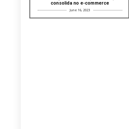
consolida no e-commerce
June 16, 2023
UNCATEGORIZED
Com mais da metade dos cargos de
liderança ocupados por mulh...
June 16, 2023
UNCATEGORIZED
Paisagismo valoriza imóvel e atrai
clientes
June 12, 2023
UNCATEGORIZED
Uso terapêutico da membrana
amniótica do recém nascido pode ...
June 12, 2023
UNCATEGORIZED
Empresas apostam em iniciativas de
felicidade corporativa pa...
June 09, 2023