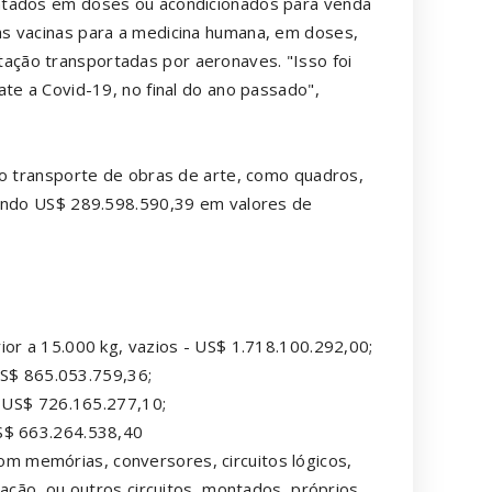
ntados em doses ou acondicionados para venda
s vacinas para a medicina humana, em doses,
ção transportadas por aeronaves. "Isso foi
te a Covid-19, no final do ano passado",
 o transporte de obras de arte, como quadros,
çando US$ 289.598.590,39 em valores de
ior a 15.000 kg, vazios - US$ 1.718.100.292,00;
$ 865.053.759,36;
- US$ 726.165.277,10;
S$ 663.264.538,40
 memórias, conversores, circuitos lógicos,
zação, ou outros circuitos, montados, próprios