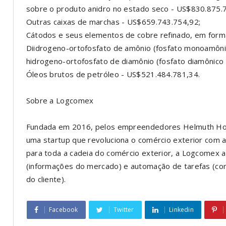
sobre o produto anidro no estado seco - US$830.875.
Outras caixas de marchas - US$659.743.754,92;
Cátodos e seus elementos de cobre refinado, em form
Diidrogeno-ortofosfato de amônio (fosfato monoamôn
hidrogeno-ortofosfato de diamônio (fosfato diamônic
Óleos brutos de petróleo - US$521.484.781,34.
Sobre a Logcomex
Fundada em 2016, pelos empreendedores Helmuth Hofs
uma startup que revoluciona o comércio exterior com
para toda a cadeia do comércio exterior, a Logcomex at
(informações do mercado) e automação de tarefas (com
do cliente).
Facebook
Twitter
Linkedin