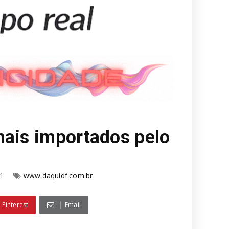
mais importados pelo
21
www.daquidf.com.br
Pinterest
Email