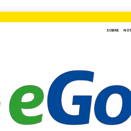
SOBRE
NOT
egos para defender novo ciclo de crescimento em Goiás
AUXILIAR