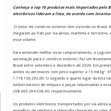
Conheça o top 10 produtos mais importados pelo Br
eletrônicos lideram a lista, de acordo com levan
O setor de comércio exterior tem crescido no Brasil. 
chegaram ao País por via aérea, marítima e terrestre, e
esse volume.
Para entender melhor esse comportamento, a Logcomex
automação para o comércio exterior, fez um levantame
Brasil entre setembro e dezembro de 2020. Em primei
aviões ou aeronaves com peso superior a 15 mil kg". 
1.718.100.292,00. O segundo e quarto lugar da lista 
turborreatores de empuxo e peças relacionadas a es
US$ 663.264.538,40, respectivamente
Os produtos eletrônicos transportados por via aérea aju
aparelhos de telefonia e telegrafia chegaram ao valor