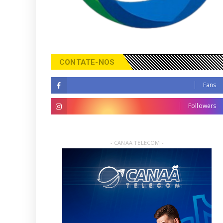
CONTATE-NOS
Fans
Followers
- CANAA TELECOM -