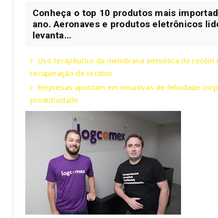
Conheça o top 10 produtos mais importado
ano. Aeronaves e produtos eletrônicos lid
levanta...
Uso terapêutico da membrana amniótica do recém na
recuperação de tecidos
Empresas apostam em iniciativas de felicidade corp
produtividade