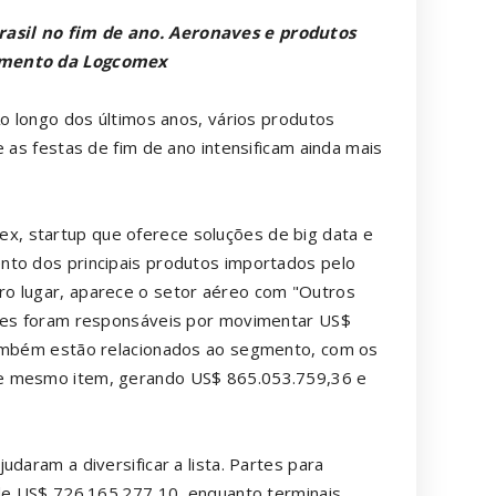
asil no fim de ano. Aeronaves e produtos
tamento da Logcomex
Ao longo dos últimos anos, vários produtos
 as festas de fim de ano intensificam ainda mais
, startup que oferece soluções de big data e
nto dos principais produtos importados pelo
ro lugar, aparece o setor aéreo com "Outros
Eles foram responsáveis por movimentar US$
também estão relacionados ao segmento, com os
se mesmo item, gerando US$ 865.053.759,36 e
daram a diversificar a lista. Partes para
 de US$ 726.165.277,10, enquanto terminais