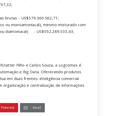
797,32;
as brutas - US$579.360.562,71;
ico ou monoamoniacal), mesmo misturado com
o ou diamoniacal) - US$552.289.533,63;
tatter Filho e Carlos Souza, a Logcomex é
 automação e Big Data. Oferecendo produtos
ua em duas frentes: inteligência comercial
 organização e centralização de informações
Pinterest
Email