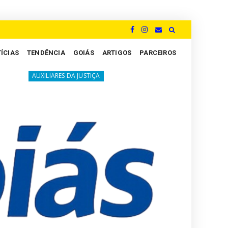
ÍCIAS
TENDÊNCIA
GOIÁS
ARTIGOS
PARCEIROS
A luta silenciosa dos Peritos: um grito por justiça e val
ES DA JUSTIÇA