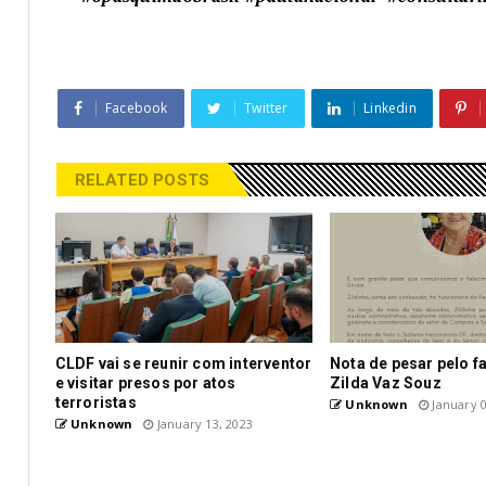
Facebook
Twitter
Linkedin
RELATED POSTS
CLDF vai se reunir com interventor
Nota de pesar pelo f
e visitar presos por atos
Zilda Vaz Souz
terroristas
Unknown
January 0
Unknown
January 13, 2023