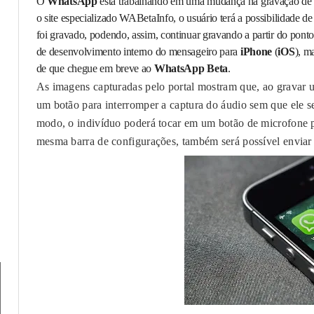
O
WhatsApp
está trabalhando em uma mudança na gravação de m
o site especializado WABetaInfo, o usuário terá a possibilidade 
foi gravado, podendo, assim, continuar gravando a partir do pon
de desenvolvimento interno do mensageiro para
iPhone
(
iOS
), m
de que chegue em breve ao
WhatsApp Beta
.
As imagens capturadas pelo portal mostram que, ao gravar
um botão para interromper a captura do áudio sem que ele s
modo, o indivíduo poderá tocar em um botão de microfone 
mesma barra de configurações, também será possível enviar 