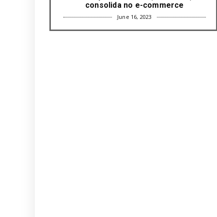
consolida no e-commerce
June 16, 2023
UNCATEGORIZED
Com mais da metade dos cargos de
liderança ocupados por mulh...
June 16, 2023
UNCATEGORIZED
Paisagismo valoriza imóvel e atrai
clientes
June 12, 2023
UNCATEGORIZED
Uso terapêutico da membrana
amniótica do recém nascido pode ...
June 12, 2023
UNCATEGORIZED
Empresas apostam em iniciativas de
felicidade corporativa pa...
June 09, 2023