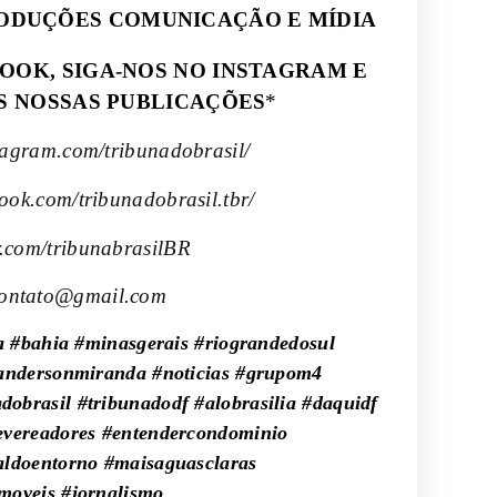
ODUÇÕES COMUNICAÇÃO E MÍDIA
OOK, SIGA-NOS NO INSTAGRAM E
S NOSSAS PUBLICAÇÕES
*
tagram.com/tribunadobrasil/
book.com/tribunadobrasil.tbr/
er.com/tribunabrasilBR
ontato@gmail.com
ra #bahia #minasgerais #riograndedosul
 #andersonmiranda #noticias #grupom4
obrasil #tribunadodf #alobrasilia #daquidf
severeadores #entendercondominio
aldoentorno #maisaguasclaras
imoveis #jornalismo