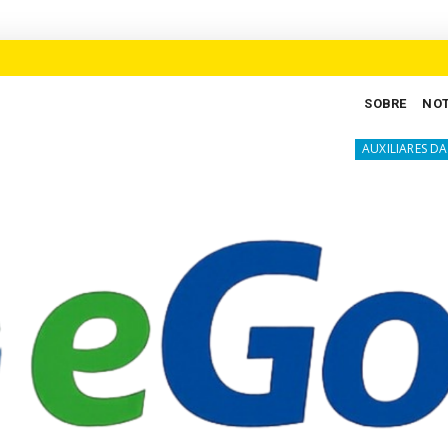
SOBRE
NOT
 ciclo de crescimento em Goiás
A luta s
AUXILIARES DA JUSTIÇA