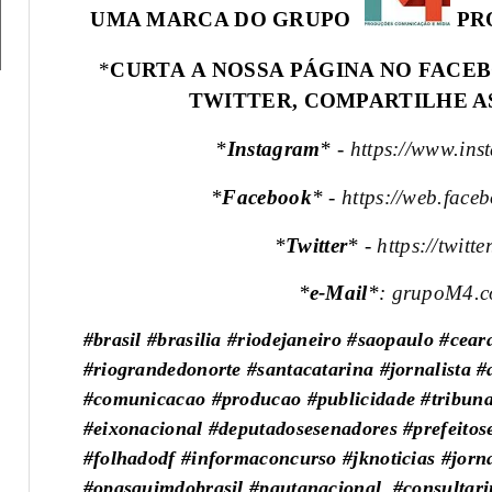
UMA MARCA DO GRUPO
PR
*
CURTA A NOSSA PÁGINA NO FACEB
TWITTER, COMPARTILHE A
*
Instagram
* -
https://www.ins
*
Facebook
* -
https://web.face
*
Twitter
* -
https://twitt
*
e-Mail
*:
grupoM4.c
#brasil #brasilia #riodejaneiro #saopaulo #cea
#riograndedonorte #santacatarina #jornalista
#comunicacao #producao #publicidade #tribunad
#eixonacional #deputadosesenadores #prefeito
#folhadodf #informaconcurso #jknoticias #jorn
#opasquimdobrasil #pautanacional #consultar