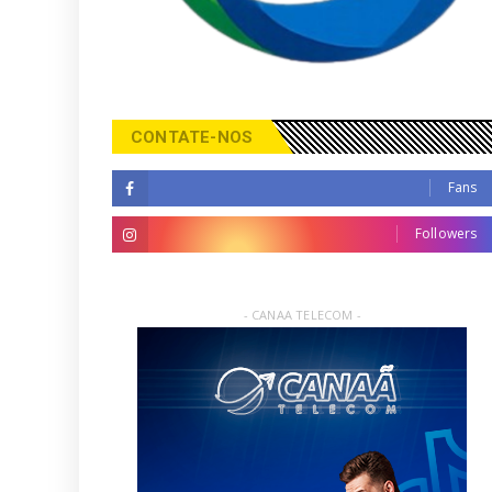
CONTATE-NOS
Fans
Followers
- CANAA TELECOM -