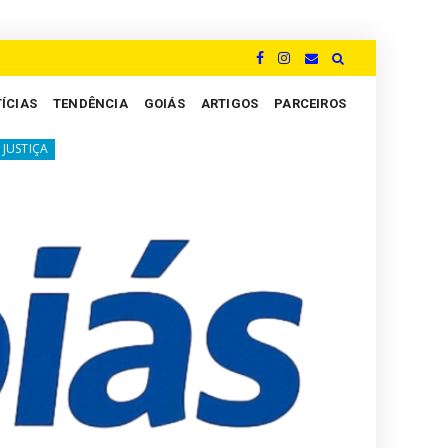
ÍCIAS
TENDÊNCIA
GOIÁS
ARTIGOS
PARCEIROS
ilenciosa dos Peritos: um grito por justiça e valorização no coração do jud