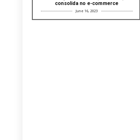
consolida no e-commerce
June 16, 2023
UNCATEGORIZED
Com mais da metade dos cargos de
liderança ocupados por mulh...
June 16, 2023
UNCATEGORIZED
Paisagismo valoriza imóvel e atrai
clientes
June 12, 2023
UNCATEGORIZED
Uso terapêutico da membrana
amniótica do recém nascido pode ...
June 12, 2023
UNCATEGORIZED
Empresas apostam em iniciativas de
felicidade corporativa pa...
June 09, 2023