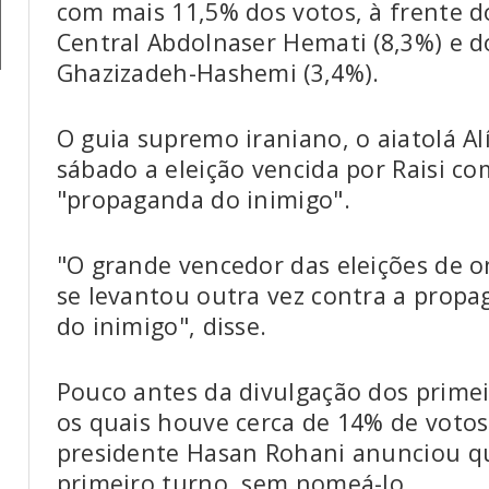
com mais 11,5% dos votos, à frente d
Central Abdolnaser Hemati (8,3%) e 
Ghazizadeh-Hashemi (3,4%).
O guia supremo iraniano, o aiatolá 
sábado a eleição vencida por Raisi c
"propaganda do inimigo".
"O grande vencedor das eleições de o
se levantou outra vez contra a prop
do inimigo", disse.
Pouco antes da divulgação dos primeir
os quais houve cerca de 14% de votos
presidente Hasan Rohani anunciou q
primeiro turno, sem nomeá-lo.