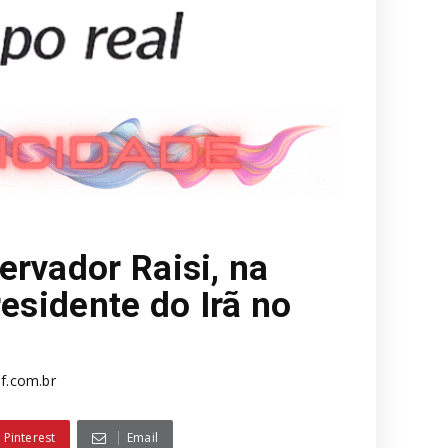
ervador Raisi, na
residente do Irã no
f.com.br
Pinterest
Email