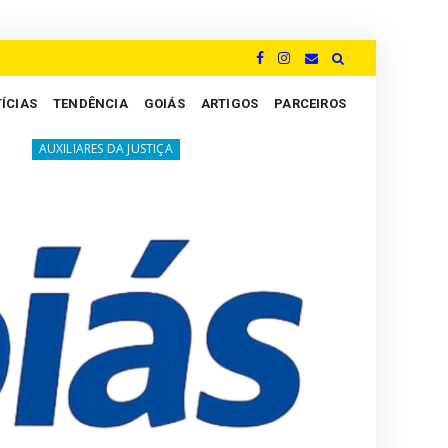
ÍCIAS
TENDÊNCIA
GOIÁS
ARTIGOS
PARCEIROS
A luta silenciosa dos Peritos: um grito por justiça e valori
 DA JUSTIÇA