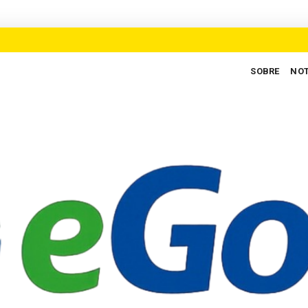
SOBRE
NOT
os para defender novo ciclo de crescimento em Goiás
AUXILIARES