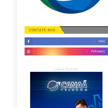
CONTATE-NOS
Fans
Followers
- CANAA TELECOM -