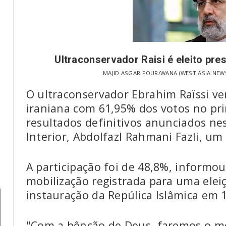
Ultraconservador Raisi é eleito pres
MAJID ASGARIPOUR/WANA (WEST ASIA NEWS 
O ultraconservador Ebrahim Raïssi ve
iraniana com 61,95% dos votos no pr
resultados definitivos anunciados nes
Interior, Abdolfazl Rahmani Fazli, um 
A participação foi de 48,8%, informo
mobilização registrada para uma elei
instauração da Repúlica Islâmica em 
"Com a bênção de Deus, faremos o me