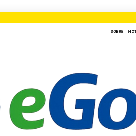
SOBRE
NOT
regos para defender novo ciclo de crescimento em Goiás
AUXILIAR