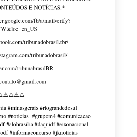
NTEÚDOS E NOTÍCIAS.*
ner.google.com/fb/a/mailverify?
/tiYW&loc=en_US
ebook.com/tribunadobrasil.tbr/
stagram.com/tribunadobrasil/
tter.com/tribunabrasilBR
contato@gmail.com
⚠
⚠
⚠
⚠
⚠
ahia #minasgerais #riograndedosul
lismo #noticias #grupom4 #comunicacao
df #alobrasilia #daquidf #eixonacional
odf #informaconcurso #jknoticias