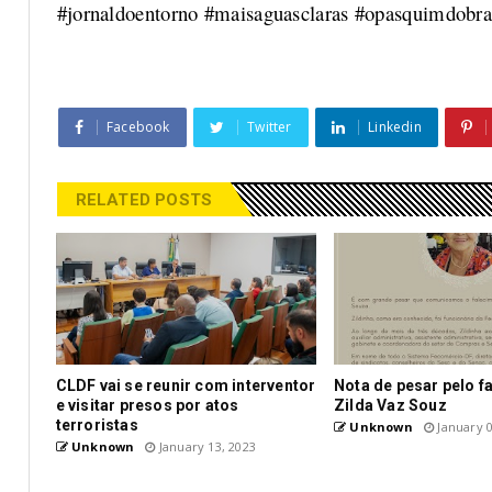
#jornaldoentorno #maisaguasclaras #opasquimdobras
Facebook
Twitter
Linkedin
RELATED POSTS
CLDF vai se reunir com interventor
Nota de pesar pelo f
e visitar presos por atos
Zilda Vaz Souz
terroristas
Unknown
January 0
Unknown
January 13, 2023