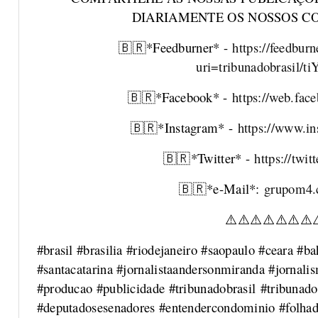
DIARIAMENTE OS NOSSOS CO
*Feedburner* -
https://feedbur
🇧🇷
uri=tribunadobrasil
*Facebook* -
https://web.fac
🇧🇷
*Instagram* -
https://www.in
🇧🇷
*Twitter* -
https://twi
🇧🇷
*e-Mail*:
grupom4.
🇧🇷
⚠
⚠
⚠
⚠
⚠
⚠
⚠
#brasil #brasilia #riodejaneiro #saopaulo #ceara #b
#santacatarina #jornalistaandersonmiranda #jorna
#producao #publicidade #tribunadobrasil #tribunado
#deputadosesenadores #entendercondominio #folhad