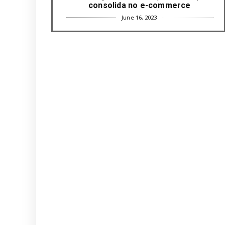
consolida no e-commerce
June 16, 2023
UNCATEGORIZED
Com mais da metade dos cargos de
liderança ocupados por mulh...
June 16, 2023
UNCATEGORIZED
Paisagismo valoriza imóvel e atrai
clientes
June 12, 2023
UNCATEGORIZED
Uso terapêutico da membrana
amniótica do recém nascido pode ...
June 12, 2023
UNCATEGORIZED
Empresas apostam em iniciativas de
felicidade corporativa pa...
June 09, 2023