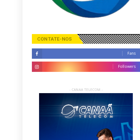
CONTATE-NOS
Fans
Followers
- CANAA TELECOM -