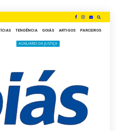
ÍCIAS
TENDÊNCIA
GOIÁS
ARTIGOS
PARCEIROS
A luta silenciosa dos Peritos: um grito por justiça e val
ES DA JUSTIÇA