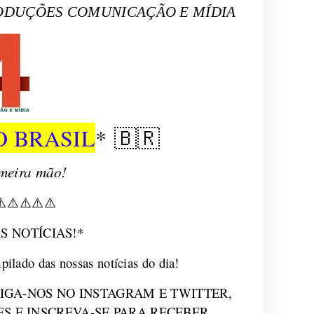
ODUÇÕES COMUNICAÇÃO E MÍDIA
O BRASIL
*
🇧🇷
imeira mão!
⚠
⚠
⚠
⚠
⚠
S NOTÍCIAS!*
pilado das nossas notícias do dia!
SIGA-NOS NO INSTAGRAM E TWITTER,
S E INSCREVA-SE PARA RECEBER