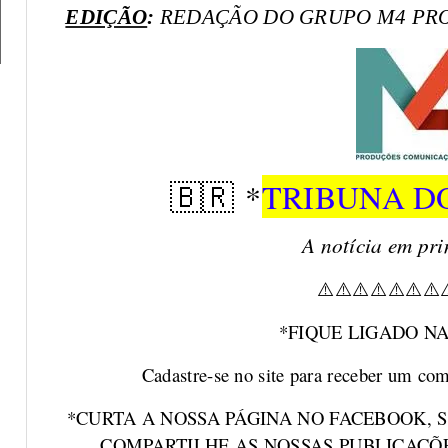
EDIÇÃO
:
REDAÇÃO DO GRUPO M4 PR
*
TRIBUNA D
🇧🇷
A notícia em pr
⚠
⚠
⚠
⚠
⚠
⚠
⚠
*FIQUE LIGADO NA
Cadastre-se no site para receber um com
*CURTA A NOSSA PÁGINA NO FACEBOOK, 
COMPARTILHE AS NOSSAS PUBLICAÇÕE