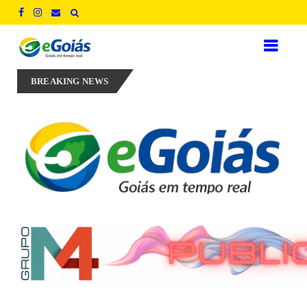
 aposta em experiência, inovação e geração de empregos para defender
BREAKING NEWS