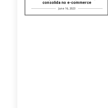
consolida no e-commerce
June 16, 2023
UNCATEGORIZED
Com mais da metade dos cargos de
liderança ocupados por mulh...
June 16, 2023
UNCATEGORIZED
Paisagismo valoriza imóvel e atrai
clientes
June 12, 2023
UNCATEGORIZED
Uso terapêutico da membrana
amniótica do recém nascido pode ...
June 12, 2023
UNCATEGORIZED
Empresas apostam em iniciativas de
felicidade corporativa pa...
June 09, 2023