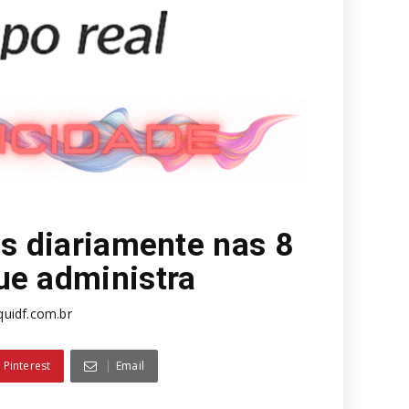
es diariamente nas 8
ue administra
uidf.com.br
Pinterest
Email