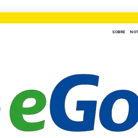
SOBRE
NOT
 para defender novo ciclo de crescimento em Goiás
AUXILIARES DA