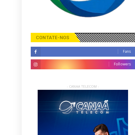
CONTATE-NOS
Fans
Followers
- CANAA TELECOM -