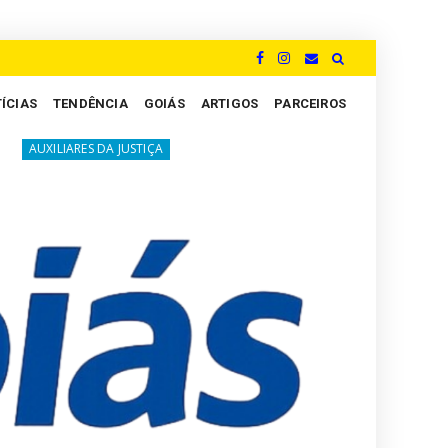
ÍCIAS
TENDÊNCIA
GOIÁS
ARTIGOS
PARCEIROS
A luta silenciosa dos Peritos: um grito por justiça e valoriza
 JUSTIÇA