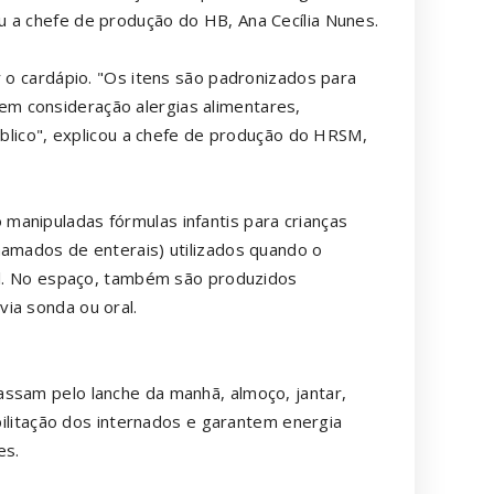
 a chefe de produção do HB, Ana Cecília Nunes.
r o cardápio. "Os itens são padronizados para
m consideração alergias alimentares,
público", explicou a chefe de produção do HRSM,
manipuladas fórmulas infantis para crianças
hamados de enterais) utilizados quando o
ral. No espaço, também são produzidos
ia sonda ou oral.
assam pelo lanche da manhã, almoço, jantar,
abilitação dos internados e garantem energia
es.