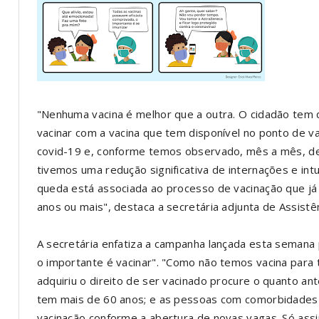
"Nenhuma vacina é melhor que a outra. O cidadão tem
vacinar com a vacina que tem disponível no ponto de v
covid-19 e, conforme temos observado, mês a mês, d
tivemos uma redução significativa de internações e in
queda está associada ao processo de vacinação que já
anos ou mais", destaca a secretária adjunta de Assistê
A secretária enfatiza a campanha lançada esta semana 
o importante é vacinar". "Como não temos vacina para 
adquiriu o direito de ser vacinado procure o quanto a
tem mais de 60 anos; e as pessoas com comorbidades 
vacinação conforme a abertura de novas vagas. Só assi