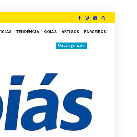
ÍCIAS
TENDÊNCIA
GOIÁS
ARTIGOS
PARCEIROS
em aí!
Churrasqueira Kamado, da Rasco, se co
Uncategorized