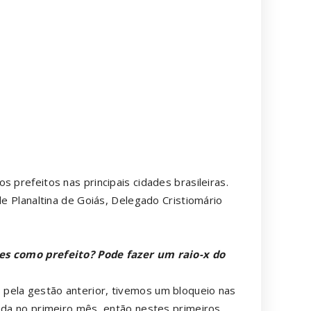
 prefeitos nas principais cidades brasileiras.
de Planaltina de Goiás, Delegado Cristiomário
ses como prefeito? Pode fazer um raio-x do
pela gestão anterior, tivemos um bloqueio nas
inda no primeiro mês, então nestes primeiros