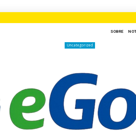
SOBRE
NOT
 brasileiro
Eita, trem bão! Arraiá do Comprexo v
Uncategorized