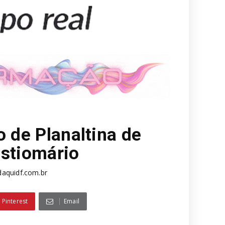
o de Planaltina de
istiomário
aquidf.com.br
Pinterest
Email