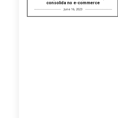
consolida no e-commerce
June 16, 2023
UNCATEGORIZED
Com mais da metade dos cargos de
liderança ocupados por mulh...
June 16, 2023
UNCATEGORIZED
Paisagismo valoriza imóvel e atrai
clientes
June 12, 2023
UNCATEGORIZED
Uso terapêutico da membrana
amniótica do recém nascido pode ...
June 12, 2023
UNCATEGORIZED
Empresas apostam em iniciativas de
felicidade corporativa pa...
June 09, 2023