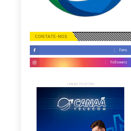
CONTATE-NOS
Fans
Followers
- CANAA TELECOM -