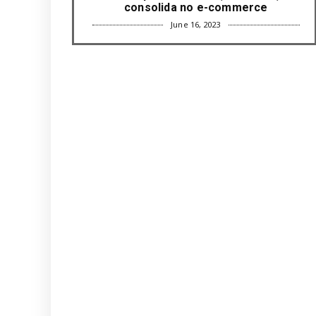
consolida no e-commerce
June 16, 2023
UNCATEGORIZED
Com mais da metade dos cargos de
liderança ocupados por mulh...
June 16, 2023
UNCATEGORIZED
Paisagismo valoriza imóvel e atrai
clientes
June 12, 2023
UNCATEGORIZED
Uso terapêutico da membrana
amniótica do recém nascido pode ...
June 12, 2023
UNCATEGORIZED
Empresas apostam em iniciativas de
felicidade corporativa pa...
June 09, 2023