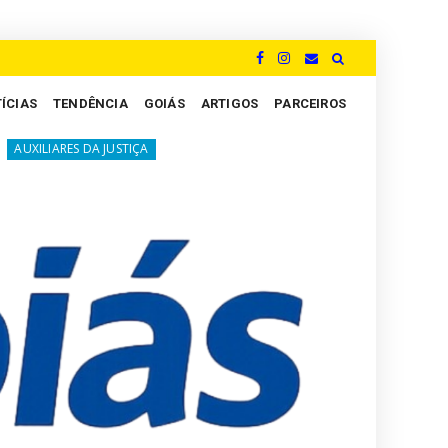
ÍCIAS
TENDÊNCIA
GOIÁS
ARTIGOS
PARCEIROS
A luta silenciosa dos Peritos: um grito por justiça e valorizaçã
JUSTIÇA