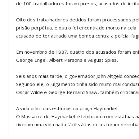
de 100 trabalhadores foram presos, acusados de incitar 
Oito dos trabalhadores detidos foram processados pe
prisão perpétua, e outro foi encontrado morto na cela.
acusado de ter atirado uma bomba contra a polícia, fug
Em novembro de 1887, quatro dos acusados foram enfor
George Engel, Albert Parsons e August Spies.
Seis anos mais tarde, o governador John Altgeld conc
Segundo ele, o julgamento tinha sido muito mal conduzi
Oscar Wilde e George Bernard Shaw, também criticara
A vida difícil das estátuas na praça Haymarket
O Massacre de Haymarket é lembrado com estátuas na
tiveram uma vida nada fácil: várias delas foram derrub