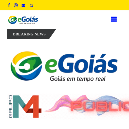
m experiência, inovação e geração de empregos para defender novo cic
BREAKING NEWS