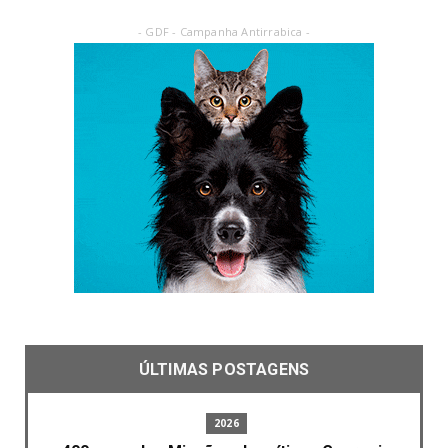
- GDF - Campanha Antirrabica -
ÚLTIMAS POSTAGENS
2026