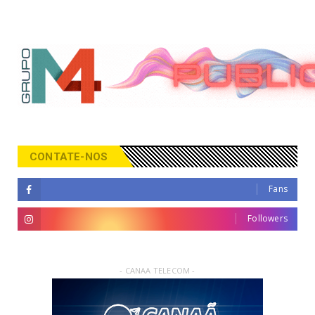
CONTATE-NOS
Fans
Followers
- CANAA TELECOM -