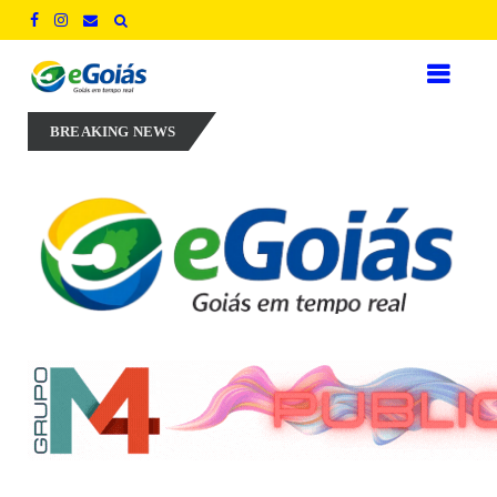
osta em experiência, inovação e geração de empregos para defender no
BREAKING NEWS