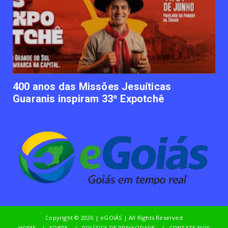
Empresas apostam em iniciativas de
felicidade corporativa pa...
June 09, 2023
UNCATEGORIZED
Lawtech gaúcha ajuda advogados a
organizarem sua vida financ...
June 09, 2023
400 anos das Missões Jesuíticas
Guaranis inspiram 33ª Expotchê
Copyright ©
2026 | eGOIÁS | All Rights Reserved
HOME
SOBRE
POLÍTICA DE PRIVACIDADE
CONTATE-NOS