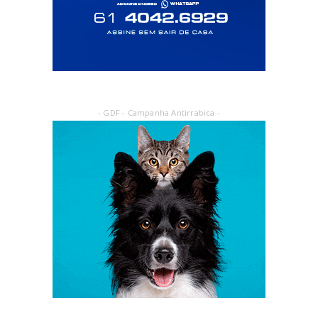
- GDF - Campanha Antirrabica -