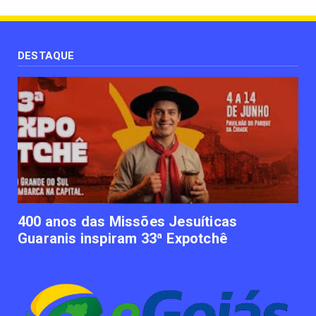
UNCATEGORIZED
Uso terapêutico da membrana amniótica do
recém nascido pode ...
DESTAQUE
June 12, 2023
UNCATEGORIZED
Empresas apostam em iniciativas de
felicidade corporativa pa...
June 09, 2023
UNCATEGORIZED
Lawtech gaúcha ajuda advogados a
organizarem sua vida financ...
June 09, 2023
400 anos das Missões Jesuíticas
Guaranis inspiram 33ª Expotchê