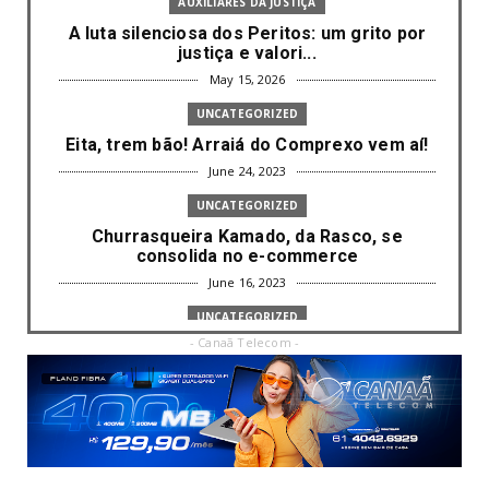
AUXILIARES DA JUSTIÇA
A luta silenciosa dos Peritos: um grito por
justiça e valori...
May 15, 2026
UNCATEGORIZED
Eita, trem bão! Arraiá do Comprexo vem aí!
June 24, 2023
UNCATEGORIZED
Churrasqueira Kamado, da Rasco, se
consolida no e-commerce
June 16, 2023
UNCATEGORIZED
- Canaã Telecom -
Com mais da metade dos cargos de
liderança ocupados por mulh...
June 16, 2023
UNCATEGORIZED
Paisagismo valoriza imóvel e atrai clientes
June 12, 2023