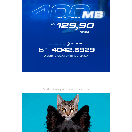
- GDF - Campanha Antirrabica -