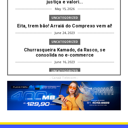
justiça e valori...
May 15, 2026
UNCATEGORIZED
Eita, trem bão! Arraiá do Comprexo vem aí!
June 24, 2023
UNCATEGORIZED
Churrasqueira Kamado, da Rasco, se
consolida no e-commerce
June 16, 2023
UNCATEGORIZED
- Canaã Telecom -
Com mais da metade dos cargos de
liderança ocupados por mulh...
June 16, 2023
UNCATEGORIZED
Paisagismo valoriza imóvel e atrai clientes
June 12, 2023
UNCATEGORIZED