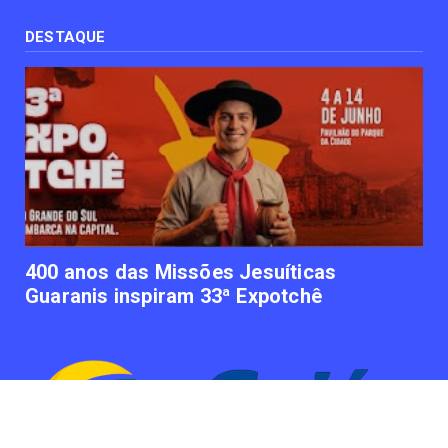
Uso terapêutico da membrana amniótica do
recém nascido pode ...
DESTAQUE
June 12, 2023
UNCATEGORIZED
Empresas apostam em iniciativas de
felicidade corporativa pa...
June 09, 2023
UNCATEGORIZED
Lawtech gaúcha ajuda advogados a
organizarem sua vida financ...
June 09, 2023
400 anos das Missões Jesuíticas
Guaranis inspiram 33ª Expotchê