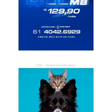
- GDF - Campanha Antirrabica -