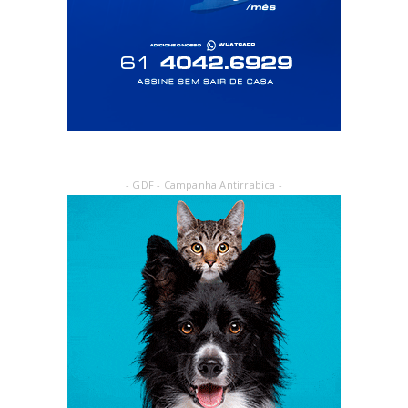
- GDF - Campanha Antirrabica -