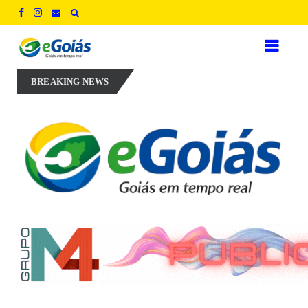
e empregos para defender novo ciclo de crescimento em Goiás
AU
BREAKING NEWS