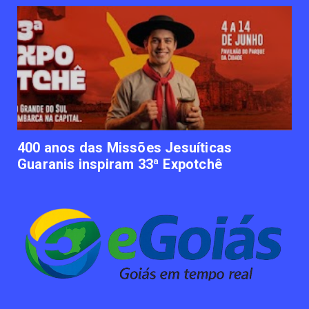
UNCATEGORIZED
Empresas apostam em iniciativas de
felicidade corporativa pa...
June 09, 2023
UNCATEGORIZED
Lawtech gaúcha ajuda advogados a
organizarem sua vida financ...
June 09, 2023
400 anos das Missões Jesuíticas
Guaranis inspiram 33ª Expotchê