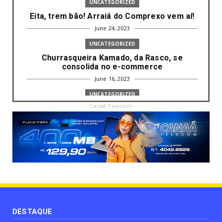
UNCATEGORIZED
Eita, trem bão! Arraiá do Comprexo vem aí!
June 24, 2023
UNCATEGORIZED
Churrasqueira Kamado, da Rasco, se
consolida no e-commerce
June 16, 2023
UNCATEGORIZED
- Canaã Telecom -
Com mais da metade dos cargos de
liderança ocupados por mulh...
June 16, 2023
UNCATEGORIZED
Paisagismo valoriza imóvel e atrai clientes
June 12, 2023
UNCATEGORIZED
Uso terapêutico da membrana amniótica do
recém nascido pode ...
DESTAQUE
June 12, 2023