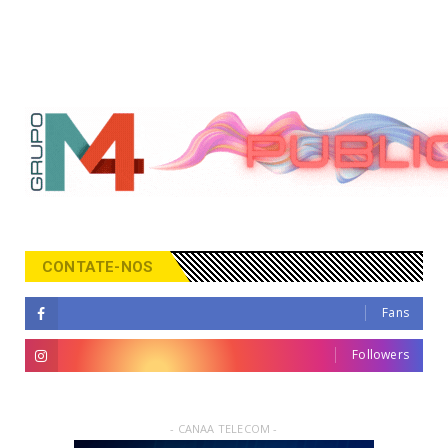
CONTATE-NOS
Fans
Followers
- CANAA TELECOM -