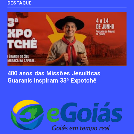
recém nascido pode ...
DESTAQUE
June 12, 2023
UNCATEGORIZED
Empresas apostam em iniciativas de
felicidade corporativa pa...
June 09, 2023
UNCATEGORIZED
Lawtech gaúcha ajuda advogados a
organizarem sua vida financ...
June 09, 2023
400 anos das Missões Jesuíticas
Guaranis inspiram 33ª Expotchê