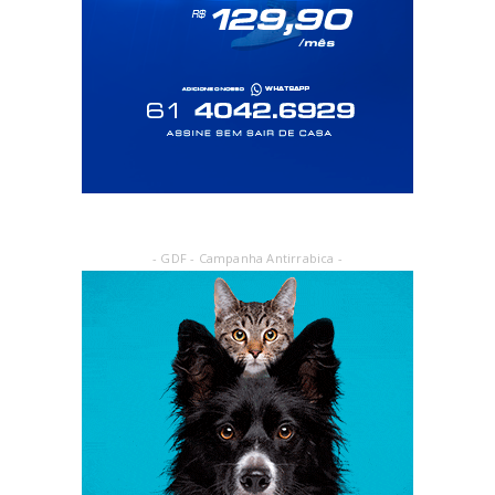
- GDF - Campanha Antirrabica -