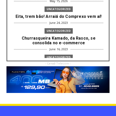
May 15, 2026
UNCATEGORIZED
Eita, trem bão! Arraiá do Comprexo vem aí!
June 24, 2023
UNCATEGORIZED
Churrasqueira Kamado, da Rasco, se
consolida no e-commerce
June 16, 2023
UNCATEGORIZED
- Canaã Telecom -
Com mais da metade dos cargos de
liderança ocupados por mulh...
June 16, 2023
UNCATEGORIZED
Paisagismo valoriza imóvel e atrai clientes
June 12, 2023
UNCATEGORIZED
Uso terapêutico da membrana amniótica do