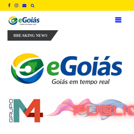
 empregos para defender novo ciclo de crescimento em Goiás
AUX
BREAKING NEWS