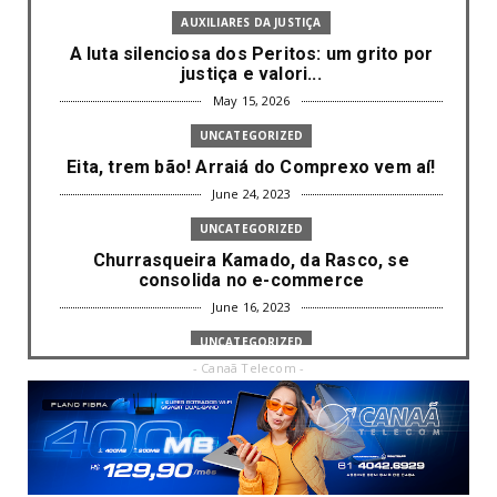
AUXILIARES DA JUSTIÇA
A luta silenciosa dos Peritos: um grito por
justiça e valori...
May 15, 2026
UNCATEGORIZED
Eita, trem bão! Arraiá do Comprexo vem aí!
June 24, 2023
UNCATEGORIZED
Churrasqueira Kamado, da Rasco, se
consolida no e-commerce
June 16, 2023
UNCATEGORIZED
- Canaã Telecom -
Com mais da metade dos cargos de
liderança ocupados por mulh...
June 16, 2023
UNCATEGORIZED
Paisagismo valoriza imóvel e atrai clientes