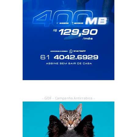
- GDF - Campanha Antirrabica -