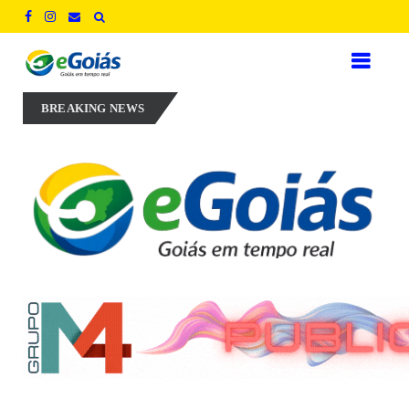
regos para defender novo ciclo de crescimento em Goiás
AUXILIA
BREAKING NEWS