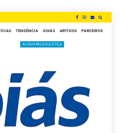
ÍCIAS
TENDÊNCIA
GOIÁS
ARTIGOS
PARCEIROS
A luta silenciosa dos Peritos: um grito por justiça e va
ARES DA JUSTIÇA