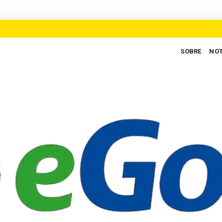
SOBRE
NOT
pregos para defender novo ciclo de crescimento em Goiás
AUXILI