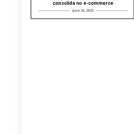
consolida no e-commerce
June 16, 2023
UNCATEGORIZED
Com mais da metade dos cargos de
liderança ocupados por mulh...
June 16, 2023
UNCATEGORIZED
Paisagismo valoriza imóvel e atrai
clientes
June 12, 2023
UNCATEGORIZED
Uso terapêutico da membrana
amniótica do recém nascido pode ...
June 12, 2023
UNCATEGORIZED
Empresas apostam em iniciativas de
felicidade corporativa pa...
June 09, 2023