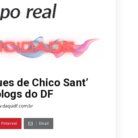
es de Chico Sant’
blogs do DF
.daquidf.com.br
Pinterest
Email