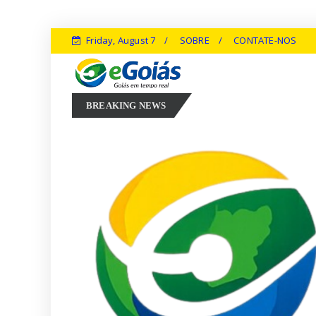
Friday, August 7
SOBRE
CONTATE-NOS
Marconi Perillo aposta em experiência, inovação e geração de em
6
BREAKING NEWS