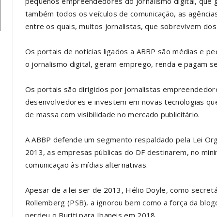
pequenos empreendedores do jornalismo digital, que 
também todos os veículos de comunicação, as agências 
entre os quais, muitos jornalistas, que sobrevivem dos
Os portais de notícias ligados a ABBP são médias e
o jornalismo digital, geram emprego, renda e pagam s
Os portais são dirigidos por jornalistas empreendedor
desenvolvedores e investem em novas tecnologias qu
de massa com visibilidade no mercado publicitário.
A ABBP defende um segmento respaldado pela Lei Orgâ
2013, as empresas públicas do DF destinarem, no mín
comunicação às mídias alternativas.
Apesar de a lei ser de 2013, Hélio Doyle, como secre
Rollemberg (PSB), a ignorou bem como a força da blogo
perdeu o Buriti para Ibaneis em 2018.