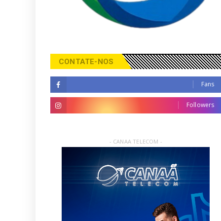
CONTATE-NOS
Fans
Followers
- CANAA TELECOM -