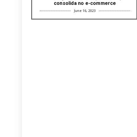
consolida no e-commerce
June 16, 2023
UNCATEGORIZED
Com mais da metade dos cargos de
liderança ocupados por mulh...
June 16, 2023
UNCATEGORIZED
Paisagismo valoriza imóvel e atrai
clientes
June 12, 2023
UNCATEGORIZED
Uso terapêutico da membrana
amniótica do recém nascido pode ...
June 12, 2023
UNCATEGORIZED
Empresas apostam em iniciativas de
felicidade corporativa pa...
June 09, 2023