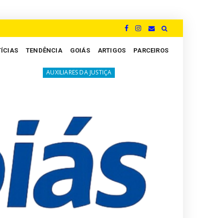
ÍCIAS
TENDÊNCIA
GOIÁS
ARTIGOS
PARCEIROS
A luta silenciosa dos Peritos: um grito por justiça
XILIARES DA JUSTIÇA