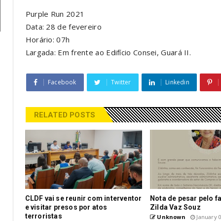
Purple Run 2021
Data: 28 de fevereiro
Horário: 07h
Largada: Em frente ao Edifício Consei, Guará II.
Facebook
Twitter
Linkedin
RELATED POSTS
CLDF vai se reunir com interventor
Nota de pesar pelo f
e visitar presos por atos
Zilda Vaz Souz
terroristas
Unknown
January 0