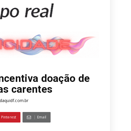
incentiva doação de
as carentes
aquidf.com.br
Pinterest
Email