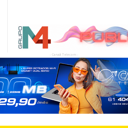
- Canaã Telecom -