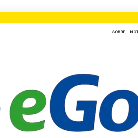
SOBRE
NOT
e empregos para defender novo ciclo de crescimento em Goiás
AU