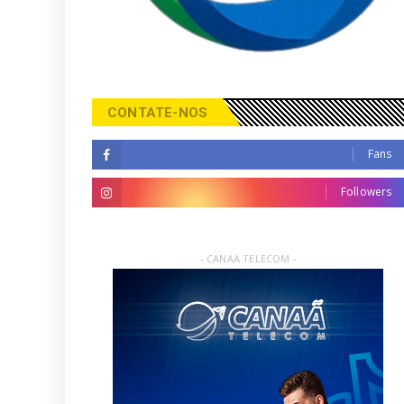
CONTATE-NOS
Fans
Followers
- CANAA TELECOM -