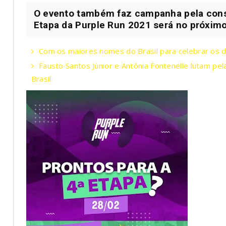
O evento também faz campanha pela consc
Etapa da Purple Run 2021 será no próximo
Com os maiores nomes do Brasil para celebrar os 
Fausto Santos Júnior e Antônia Fontenelle lutam pe
Brasil