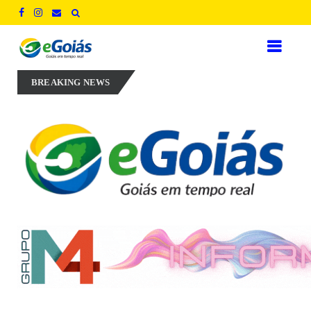
silenciosa dos Peritos: um grito por justiça e valorização no coração do ju
BREAKING NEWS