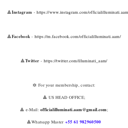
Instagram
-
https://www.instagram.com/officialilluminati.aam
🔺
Facebook
-
https://m.facebook.com/officialilluminati.aam/
🔺
Twitter
-
https://twitter.com/illuminati_aam/
🔺
For your membership, contact:
🔯
️ US HEAD OFFICE;
🔺
officialilluminati.aam@gmail.com
️ e-Mail:
;
🔺
+55 61 982960500
️Whatsapp Master
🔺