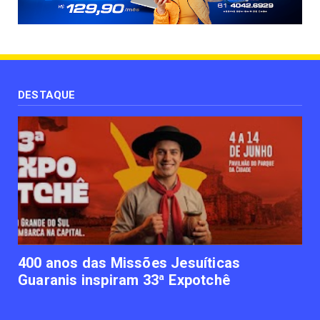
Paisagismo valoriza imóvel e atrai clientes
June 12, 2023
UNCATEGORIZED
Uso terapêutico da membrana amniótica do
recém nascido pode ...
DESTAQUE
June 12, 2023
UNCATEGORIZED
Empresas apostam em iniciativas de
felicidade corporativa pa...
June 09, 2023
UNCATEGORIZED
Lawtech gaúcha ajuda advogados a
organizarem sua vida financ...
June 09, 2023
400 anos das Missões Jesuíticas
Guaranis inspiram 33ª Expotchê