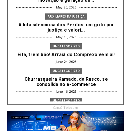
inovação e geração de...
May 25, 2026
AUXILIARES DA JUSTIÇA
A luta silenciosa dos Peritos: um grito por
justiça e valori...
May 15, 2026
UNCATEGORIZED
Eita, trem bão! Arraiá do Comprexo vem aí!
June 24, 2023
UNCATEGORIZED
Churrasqueira Kamado, da Rasco, se
consolida no e-commerce
June 16, 2023
UNCATEGORIZED
- Canaã Telecom -
Com mais da metade dos cargos de
liderança ocupados por mulh...
June 16, 2023
UNCATEGORIZED