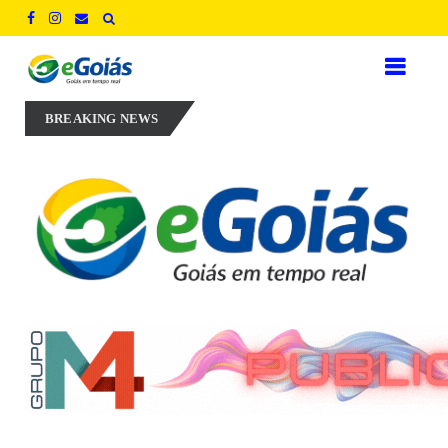
illo aposta em experiência, inovação e geração de empregos para def
BREAKING NEWS