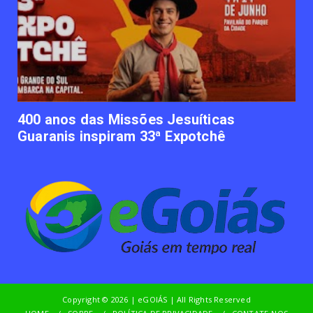
Empresas apostam em iniciativas de
felicidade corporativa pa...
June 09, 2023
UNCATEGORIZED
Lawtech gaúcha ajuda advogados a
organizarem sua vida financ...
June 09, 2023
400 anos das Missões Jesuíticas
Guaranis inspiram 33ª Expotchê
Copyright ©
2026 | eGOIÁS | All Rights Reserved