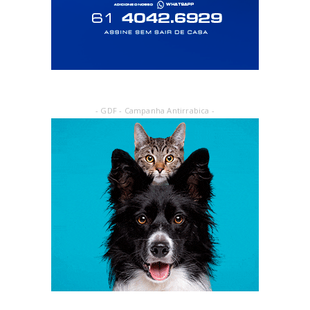
- GDF - Campanha Antirrabica -