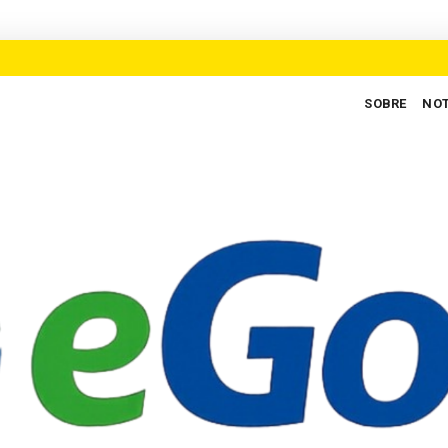
SOBRE
NOT
empregos para defender novo ciclo de crescimento em Goiás
AUXI