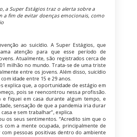
 a Super Estágios traz o alerta sobre a
em a fim de evitar doenças emocionais, como
io
enção ao suicídio. A Super Estágios, que
chama atenção para que esse período de
ovens. Atualmente, são registrados cerca de
e 01 milhão no mundo. Trata-se de uma triste
almente entre os jovens. Além disso, suicídio
 com idade entre 15 e 29 anos.
es explica que, a oportunidade de estágio em
meço, pois se reencontrou nessa profissão.
a e fiquei em casa durante algum tempo, e
dade, sensação de que a pandemia iria durar
casa e sem trabalhar”, explica.
u os seus sentimentos. “Acredito sim que o
is com a mente ocupada, principalmente de
r com pessoas positivas dentro do ambiente