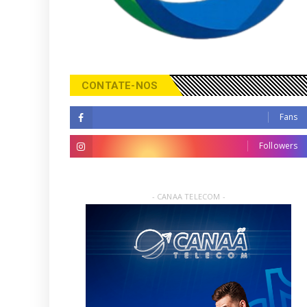
CONTATE-NOS
Fans
Followers
- CANAA TELECOM -