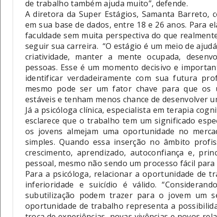
de trabalho também ajuda muito”, defende.
A diretora da Super Estágios, Samanta Barreto, 
em sua base de dados, entre 18 e 26 anos. Para e
faculdade sem muita perspectiva do que realmente
seguir sua carreira.
“O estágio é um meio de ajudá-
criatividade, manter a mente ocupada, desenv
pessoas. Esse é um momento decisivo e importante
identificar verdadeiramente com sua futura pr
mesmo pode ser um fator chave para que os u
estáveis e tenham menos chance de desenvolver um
Já a psicóloga clínica, especialista em terapia co
esclarece que o trabalho tem um significado espe
os jovens almejam uma oportunidade no merca
simples. Quando essa inserção no âmbito profis
crescimento, aprendizado, autoconfiança e, princ
pessoal, mesmo não sendo um processo fácil para a
Para a psicóloga, relacionar a oportunidade de t
inferioridade e suicídio é válido. “Consider
subutilização podem trazer para o jovem um s
oportunidade de trabalho representa a possibilid
troca de experiências, novas vivências e novos rel