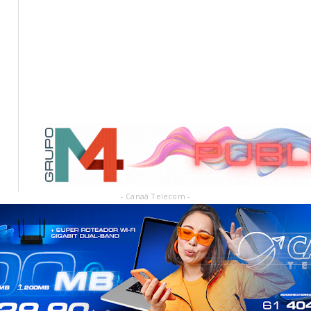
- Canaã Telecom -