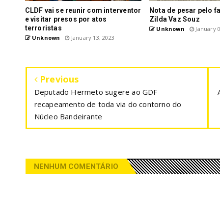
CLDF vai se reunir com interventor
Nota de pesar pelo f
e visitar presos por atos
Zilda Vaz Souz
terroristas
Unknown
January 0
Unknown
January 13, 2023
Previous
Deputado Hermeto sugere ao GDF
recapeamento de toda via do contorno do
Núcleo Bandeirante
NENHUM COMENTÁRIO