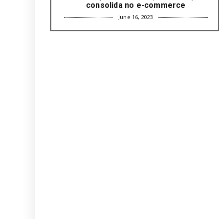
consolida no e-commerce
June 16, 2023
UNCATEGORIZED
Com mais da metade dos cargos de
liderança ocupados por mulh...
June 16, 2023
UNCATEGORIZED
Paisagismo valoriza imóvel e atrai
clientes
June 12, 2023
UNCATEGORIZED
Uso terapêutico da membrana
amniótica do recém nascido pode ...
June 12, 2023
UNCATEGORIZED
Empresas apostam em iniciativas de
felicidade corporativa pa...
June 09, 2023