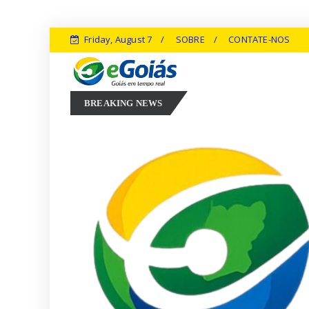
Friday, August 7
SOBRE
CONTATE-NOS
Marconi Perillo aposta em experiência, inovação e geração de 
026
BREAKING NEWS