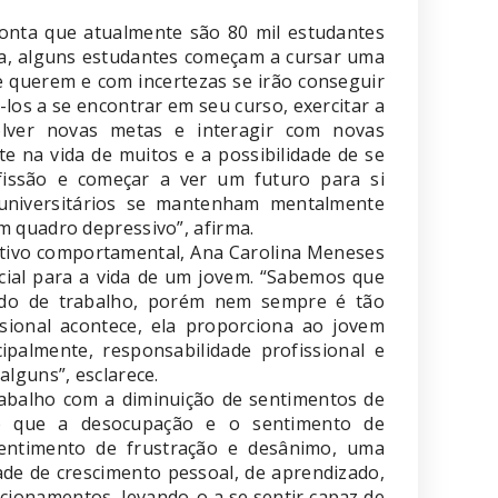
conta que atualmente são 80 mil estudantes
la, alguns estudantes começam a cursar uma
 querem e com incertezas se irão conseguir
los a se encontrar em seu curso, exercitar a
olver novas metas e interagir com novas
 na vida de muitos e a possibilidade de se
ofissão e começar a ver um futuro para si
niversitários se mantenham mentalmente
 quadro depressivo”, afirma.
gnitivo comportamental, Ana Carolina Meneses
cial para a vida de um jovem. “Sabemos que
do de trabalho, porém nem sempre é tão
sional acontece, ela proporciona ao jovem
ipalmente, responsabilidade profissional e
lguns”, esclarece.
rabalho com a diminuição de sentimentos de
ando que a desocupação e o sentimento de
entimento de frustração e desânimo, uma
ade de crescimento pessoal, de aprendizado,
acionamentos, levando-o a se sentir capaz de