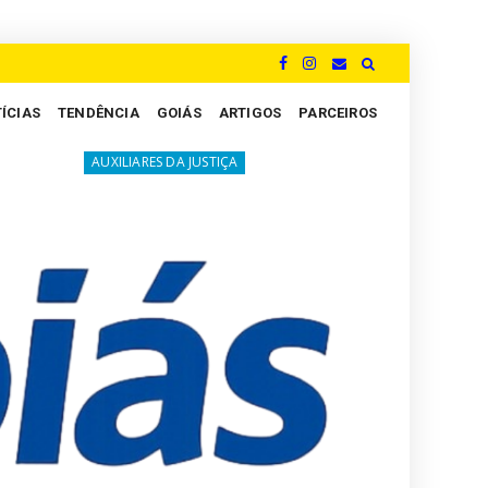
ÍCIAS
TENDÊNCIA
GOIÁS
ARTIGOS
PARCEIROS
A luta silenciosa dos Peritos: um grito por justiça e
LIARES DA JUSTIÇA