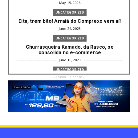
May 15, 2026
UNCATEGORIZED
Eita, trem bão! Arraiá do Comprexo vem aí!
June 24, 2023
UNCATEGORIZED
Churrasqueira Kamado, da Rasco, se
consolida no e-commerce
June 16, 2023
UNCATEGORIZED
- Canaã Telecom -
Com mais da metade dos cargos de
liderança ocupados por mulh...
June 16, 2023
UNCATEGORIZED
Paisagismo valoriza imóvel e atrai clientes
June 12, 2023
UNCATEGORIZED
Uso terapêutico da membrana amniótica do