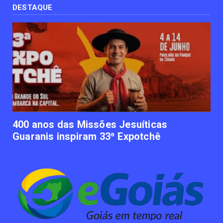
recém nascido pode ...
DESTAQUE
June 12, 2023
UNCATEGORIZED
Empresas apostam em iniciativas de
felicidade corporativa pa...
June 09, 2023
UNCATEGORIZED
Lawtech gaúcha ajuda advogados a
organizarem sua vida financ...
June 09, 2023
400 anos das Missões Jesuíticas
Guaranis inspiram 33ª Expotchê