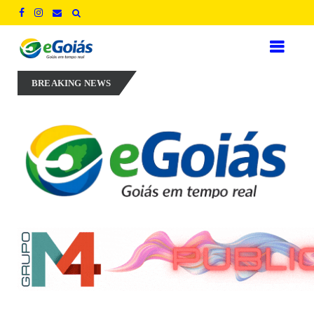
illo aposta em experiência, inovação e geração de empregos para defe
BREAKING NEWS