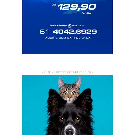
- GDF - Campanha Antirrabica -