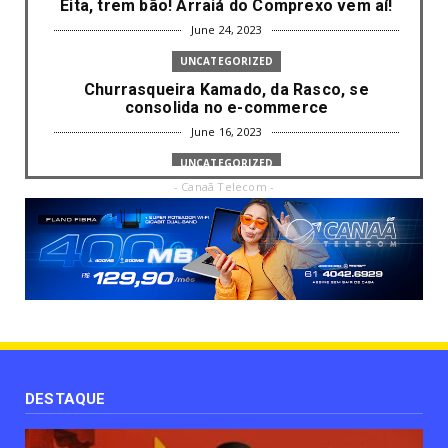
Eita, trem bão! Arraiá do Comprexo vem aí!
June 24, 2023
UNCATEGORIZED
Churrasqueira Kamado, da Rasco, se
consolida no e-commerce
June 16, 2023
UNCATEGORIZED
- Canaã Telecom -
Com mais da metade dos cargos de
liderança ocupados por mulh...
June 16, 2023
UNCATEGORIZED
Paisagismo valoriza imóvel e atrai clientes
June 12, 2023
UNCATEGORIZED
Uso terapêutico da membrana amniótica do
recém nascido pode ...
DESTAQUE
June 12, 2023