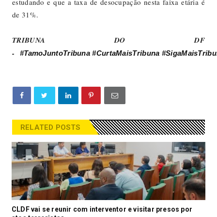
estudando e que a taxa de desocupação nesta faixa etária é
de 31%.
TRIBUNA DO DF
-
#TamoJuntoTribuna
#CurtaMaisTribuna
#SigaMaisTrib
RELATED POSTS
CLDF vai se reunir com interventor e visitar presos por