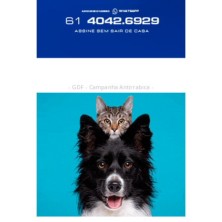
- GDF - Campanha Antirrabica -