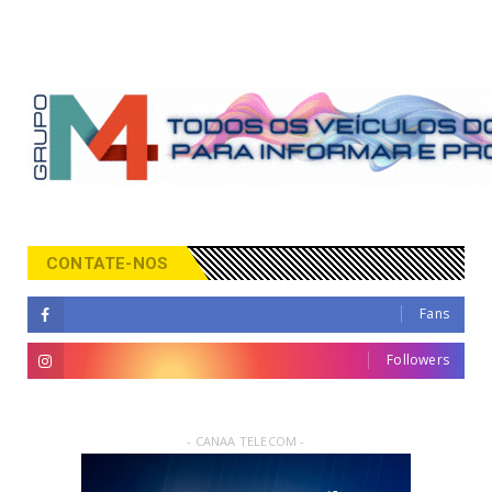
CONTATE-NOS
Fans
Followers
- CANAA TELECOM -