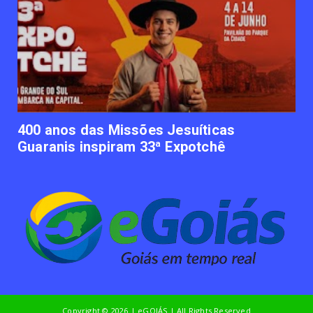
UNCATEGORIZED
Empresas apostam em iniciativas de
felicidade corporativa pa...
June 09, 2023
UNCATEGORIZED
Lawtech gaúcha ajuda advogados a
organizarem sua vida financ...
June 09, 2023
400 anos das Missões Jesuíticas
Guaranis inspiram 33ª Expotchê
Copyright ©
2026 | eGOIÁS | All Rights Reserved