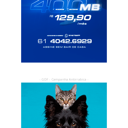
- GDF - Campanha Antirrabica -