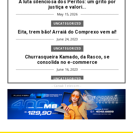
A luta silenciosa dos Peritos: um grito por
justiça e valori...
May 15, 2026
UNCATEGORIZED
Eita, trem bão! Arraiá do Comprexo vem aí!
June 24, 2023
UNCATEGORIZED
Churrasqueira Kamado, da Rasco, se
consolida no e-commerce
June 16, 2023
UNCATEGORIZED
- Canaã Telecom -
Com mais da metade dos cargos de
liderança ocupados por mulh...
June 16, 2023
UNCATEGORIZED
Paisagismo valoriza imóvel e atrai clientes
June 12, 2023