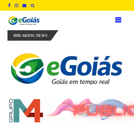
rillo aposta em experiência, inovação e geração de empregos para def
BREAKING NEWS