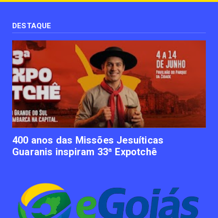
UNCATEGORIZED
Uso terapêutico da membrana amniótica do
recém nascido pode ...
DESTAQUE
June 12, 2023
UNCATEGORIZED
Empresas apostam em iniciativas de
felicidade corporativa pa...
June 09, 2023
UNCATEGORIZED
Lawtech gaúcha ajuda advogados a
organizarem sua vida financ...
June 09, 2023
400 anos das Missões Jesuíticas
Guaranis inspiram 33ª Expotchê