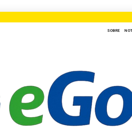
SOBRE
NOT
 para defender novo ciclo de crescimento em Goiás
AUXILIARES D