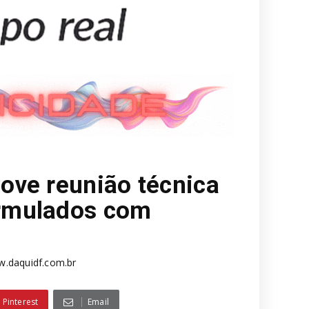
ove reunião técnica
rmulados com
.daquidf.com.br
Pinterest
Email