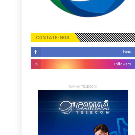
CONTATE-NOS
Fans
Followers
- CANAA TELECOM -