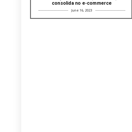
consolida no e-commerce
June 16, 2023
UNCATEGORIZED
Com mais da metade dos cargos de
liderança ocupados por mulh...
June 16, 2023
UNCATEGORIZED
Paisagismo valoriza imóvel e atrai
clientes
June 12, 2023
UNCATEGORIZED
Uso terapêutico da membrana
amniótica do recém nascido pode ...
June 12, 2023
UNCATEGORIZED
Empresas apostam em iniciativas de
felicidade corporativa pa...
June 09, 2023