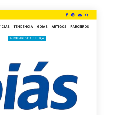
ÍCIAS
TENDÊNCIA
GOIÁS
ARTIGOS
PARCEIROS
A luta silenciosa dos Peritos: um grito por justiça e valoriza
A JUSTIÇA