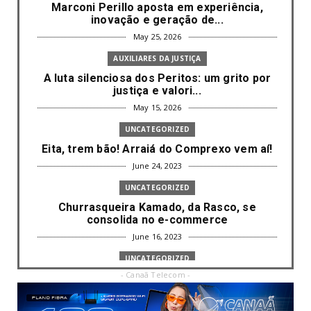
Marconi Perillo aposta em experiência,
inovação e geração de...
May 25, 2026
AUXILIARES DA JUSTIÇA
A luta silenciosa dos Peritos: um grito por
justiça e valori...
May 15, 2026
UNCATEGORIZED
Eita, trem bão! Arraiá do Comprexo vem aí!
June 24, 2023
UNCATEGORIZED
Churrasqueira Kamado, da Rasco, se
consolida no e-commerce
June 16, 2023
UNCATEGORIZED
- Canaã Telecom -
Com mais da metade dos cargos de
liderança ocupados por mulh...
June 16, 2023