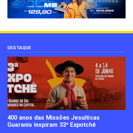
UNCATEGORIZED
Paisagismo valoriza imóvel e atrai clientes
June 12, 2023
UNCATEGORIZED
Uso terapêutico da membrana amniótica do
recém nascido pode ...
DESTAQUE
June 12, 2023
UNCATEGORIZED
Empresas apostam em iniciativas de
felicidade corporativa pa...
June 09, 2023
UNCATEGORIZED
Lawtech gaúcha ajuda advogados a
organizarem sua vida financ...
June 09, 2023
400 anos das Missões Jesuíticas
Guaranis inspiram 33ª Expotchê