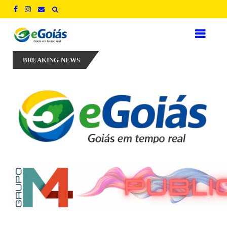
posta em experiência, inovação e geração de empregos para defender n
BREAKING NEWS