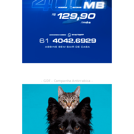
- GDF - Campanha Antirrabica -