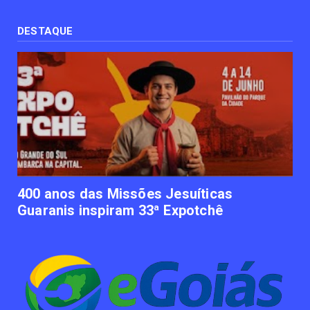
Uso terapêutico da membrana amniótica do
recém nascido pode ...
DESTAQUE
June 12, 2023
UNCATEGORIZED
Empresas apostam em iniciativas de
felicidade corporativa pa...
June 09, 2023
UNCATEGORIZED
Lawtech gaúcha ajuda advogados a
organizarem sua vida financ...
June 09, 2023
400 anos das Missões Jesuíticas
Guaranis inspiram 33ª Expotchê