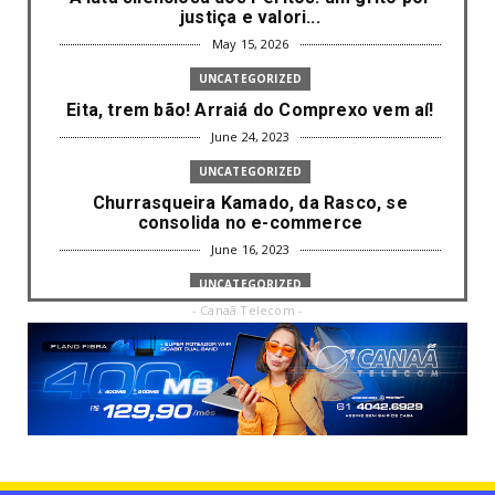
justiça e valori...
May 15, 2026
UNCATEGORIZED
Eita, trem bão! Arraiá do Comprexo vem aí!
June 24, 2023
UNCATEGORIZED
Churrasqueira Kamado, da Rasco, se
consolida no e-commerce
June 16, 2023
UNCATEGORIZED
- Canaã Telecom -
Com mais da metade dos cargos de
liderança ocupados por mulh...
June 16, 2023
UNCATEGORIZED
Paisagismo valoriza imóvel e atrai clientes
June 12, 2023
UNCATEGORIZED