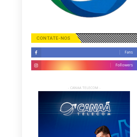
CONTATE-NOS
Fans
Followers
- CANAA TELECOM -