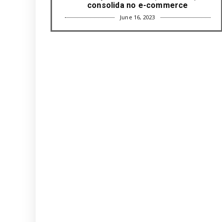
consolida no e-commerce
June 16, 2023
UNCATEGORIZED
Com mais da metade dos cargos de
liderança ocupados por mulh...
June 16, 2023
UNCATEGORIZED
Paisagismo valoriza imóvel e atrai
clientes
June 12, 2023
UNCATEGORIZED
Uso terapêutico da membrana
amniótica do recém nascido pode ...
June 12, 2023
UNCATEGORIZED
Empresas apostam em iniciativas de
felicidade corporativa pa...
June 09, 2023