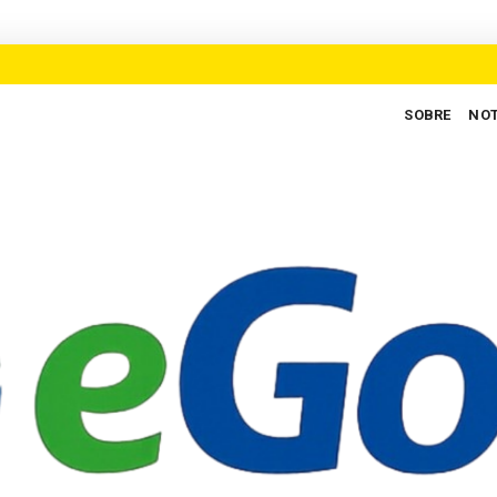
SOBRE
NOT
os para defender novo ciclo de crescimento em Goiás
AUXILIARES