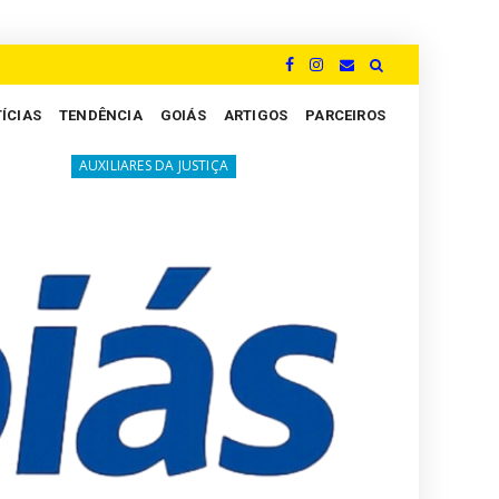
ÍCIAS
TENDÊNCIA
GOIÁS
ARTIGOS
PARCEIROS
A luta silenciosa dos Peritos: um grito por justiça e valori
 DA JUSTIÇA