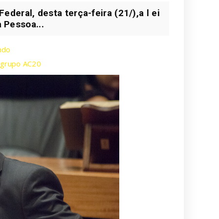
Federal, desta terça-feira (21/),a l ei
a Pessoa...
ndo
o grupo AC20