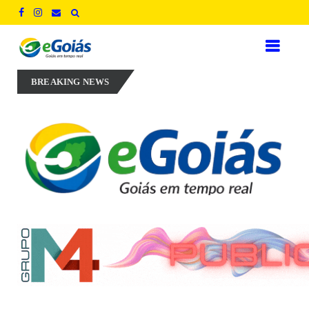
experiência, inovação e geração de empregos para defender novo ciclo
BREAKING NEWS