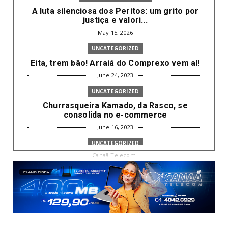
A luta silenciosa dos Peritos: um grito por
justiça e valori...
May 15, 2026
UNCATEGORIZED
Eita, trem bão! Arraiá do Comprexo vem aí!
June 24, 2023
UNCATEGORIZED
Churrasqueira Kamado, da Rasco, se
consolida no e-commerce
June 16, 2023
UNCATEGORIZED
- Canaã Telecom -
Com mais da metade dos cargos de
liderança ocupados por mulh...
June 16, 2023
UNCATEGORIZED
Paisagismo valoriza imóvel e atrai clientes
June 12, 2023