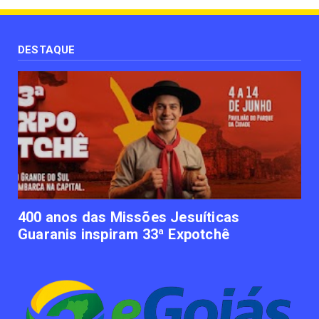
UNCATEGORIZED
Uso terapêutico da membrana amniótica do
recém nascido pode ...
DESTAQUE
June 12, 2023
UNCATEGORIZED
Empresas apostam em iniciativas de
felicidade corporativa pa...
June 09, 2023
UNCATEGORIZED
Lawtech gaúcha ajuda advogados a
organizarem sua vida financ...
June 09, 2023
400 anos das Missões Jesuíticas
Guaranis inspiram 33ª Expotchê