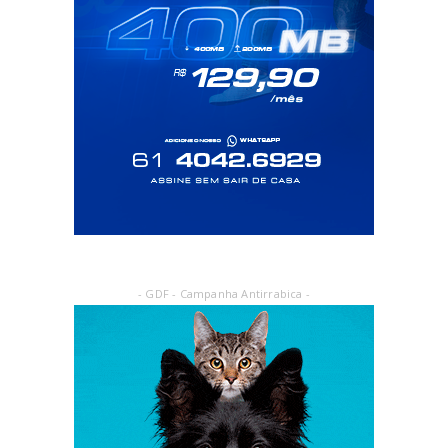
- GDF - Campanha Antirrabica -