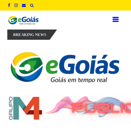
periência, inovação e geração de empregos para defender novo ciclo d
BREAKING NEWS