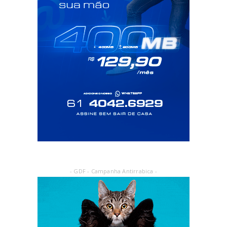
- GDF - Campanha Antirrabica -