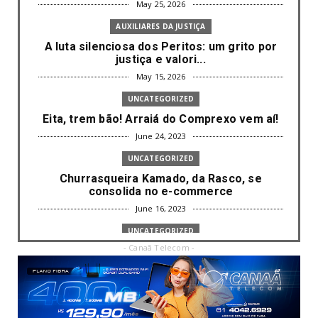
May 25, 2026
AUXILIARES DA JUSTIÇA
A luta silenciosa dos Peritos: um grito por
justiça e valori...
May 15, 2026
UNCATEGORIZED
Eita, trem bão! Arraiá do Comprexo vem aí!
June 24, 2023
UNCATEGORIZED
Churrasqueira Kamado, da Rasco, se
consolida no e-commerce
June 16, 2023
UNCATEGORIZED
- Canaã Telecom -
Com mais da metade dos cargos de
liderança ocupados por mulh...
June 16, 2023
UNCATEGORIZED