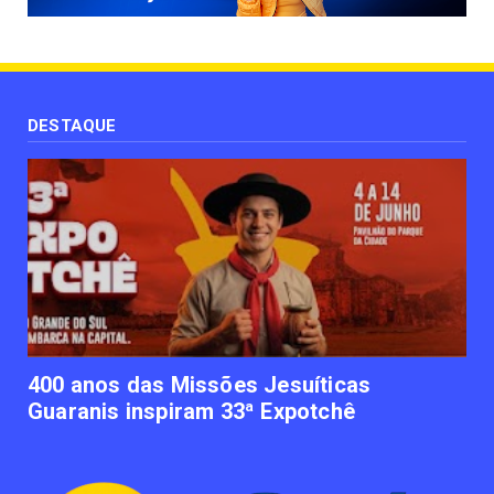
Paisagismo valoriza imóvel e atrai clientes
June 12, 2023
UNCATEGORIZED
Uso terapêutico da membrana amniótica do
recém nascido pode ...
DESTAQUE
June 12, 2023
UNCATEGORIZED
Empresas apostam em iniciativas de
felicidade corporativa pa...
June 09, 2023
UNCATEGORIZED
Lawtech gaúcha ajuda advogados a
organizarem sua vida financ...
June 09, 2023
400 anos das Missões Jesuíticas
Guaranis inspiram 33ª Expotchê